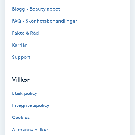
Blogg - Beautylabbet
Bottenfärg
FAQ - Skönhetsbehandlingar
Brynformning
Fakta & Råd
Karriär
Brynfärgning
Support
Brynplockning
Villkor
Bröllopsuppsättning
C
Etisk policy
Celluliter
Integritetspolicy
Cookies
Coachning
Allmänna villkor