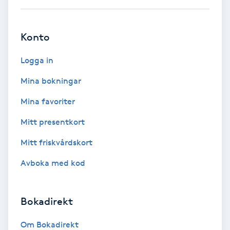
Ansiktsbehandling djuprengörande
B
Konto
Babylights
Logga in
Balayage
Mina bokningar
Mina favoriter
Bambumassage
Mitt presentkort
Barber
Mitt friskvårdskort
Avboka med kod
Barnklippning
BIAB
Bokadirekt
Blowout
Om Bokadirekt