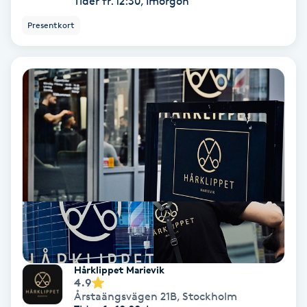
Tider fr. 12:30, Imorgon
Extensions borttagning
Presentkort
Eyeliner-tatuering
F
Face framing
Faceliftmassage
Fet hårbotten
Fettreducering
Fibromassage
Hårklippet Marievik
4.9
Fillers
Årstaängsvägen 21B
,
Stockholm