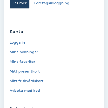
Läs mer
Företagsinloggning
Fransförlängning Volym
Fransk manikyr
Konto
Fransrengöring
Logga in
Frekvensterapi
Mina bokningar
Friskvård
Mina favoriter
Mitt presentkort
Friskvårdsmassage
Mitt friskvårdskort
Frisör
Avboka med kod
Funktionsanalys