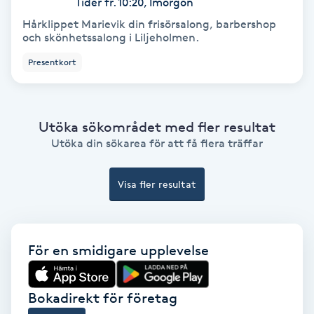
Tider fr. 10:20, Imorgon
Fotmassage
Hårklippet Marievik din frisörsalong, barbershop
och skönhetssalong i Liljeholmen.
Fotsvamp
Presentkort
Fotvård
Utöka sökområdet med fler resultat
Fransar
Utöka din sökarea för att få flera träffar
Fransborttagning
Visa fler resultat
Fransfärgning
För en smidigare upplevelse
Fransförlängning
Fransförlängning Megavolym
Bokadirekt för företag