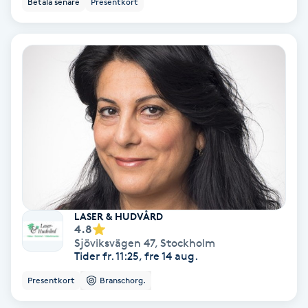
Betala senare
Presentkort
Ansiktsbehandling djuprengörande
B
Babylights
Balayage
Bambumassage
Barber
LASER & HUDVÅRD
Barnklippning
4.8
Sjöviksvägen 47
,
Stockholm
Tider fr. 11:25, fre 14 aug.
BIAB
Presentkort
Branschorg.
Blowout