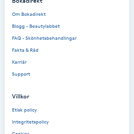
Bokadirekt
Färgning
Om Bokadirekt
Föning
Blogg - Beautylabbet
G
FAQ - Skönhetsbehandlingar
Gel naglar
Fakta & Råd
Karriär
Gelenaglar
Support
Gellack
Villkor
Gellack med förstärkning
Etisk policy
Gravidmassage
Integritetspolicy
Gravidyoga
Cookies