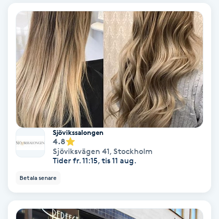
Bottenfärg
Brynformning
Brynfärgning
Brynplockning
Bröllopsuppsättning
Sjövikssalongen
4.8
C
Sjöviksvägen 41
,
Stockholm
Tider fr. 11:15, tis 11 aug.
Celluliter
Betala senare
Coachning