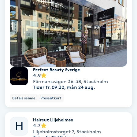
Color correction
Cryoterapi
D
Damklippning
Dermapen
Perfect Beauty Sverige
4.9
Diamantslipning
Förmansvägen 36-38
,
Stockholm
Tider fr. 09:30, mån 24 aug.
E
Betala senare
Presentkort
Enzympeeling
Haircut Liljeholmen
Extensions
H
4.7
Liljeholmstorget 7
,
Stockholm