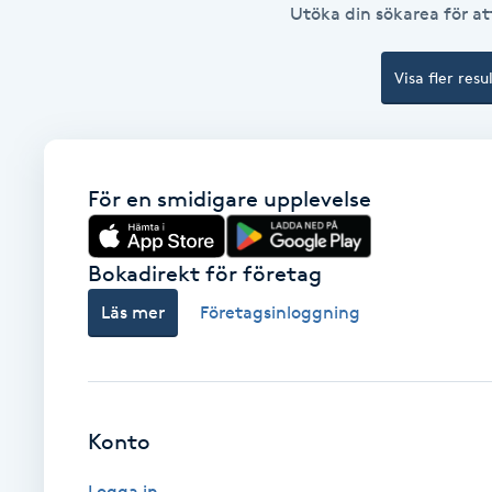
Utöka din sökarea för att
Brynformning
Visa fler resu
Brynfärgning
Brynplockning
För en smidigare upplevelse
Bröllopsuppsättning
C
Bokadirekt för företag
Läs mer
Företagsinloggning
Celluliter
Coachning
Konto
Color correction
Logga in