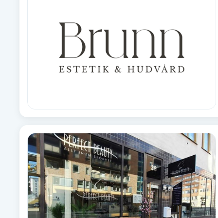
Alternativmedicin
Andningsmassage
Ansiktslyft utan kirurgi
Aromamassage
Ashtanga Yoga
Ayurveda
Ayurvedisk Massage
Ansiktsbehandling djuprengörande
B