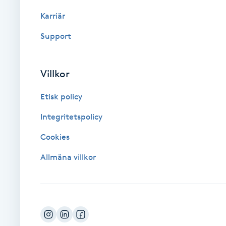
Eyeliner-tatuering
Karriär
F
Support
Face framing
Faceliftmassage
Villkor
Etisk policy
Fet hårbotten
Integritetspolicy
Fettreducering
Cookies
Fibromassage
Allmäna villkor
Fillers
Fotmassage