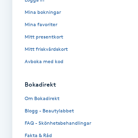
Cryoterapi
Mina bokningar
D
Mina favoriter
Damklippning
Mitt presentkort
Dermapen
Mitt friskvårdskort
Avboka med kod
Diamantslipning
E
Bokadirekt
Enzympeeling
Om Bokadirekt
Extensions
Blogg - Beautylabbet
Extensions borttagning
FAQ - Skönhetsbehandlingar
Fakta & Råd