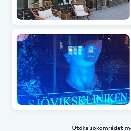
Babylights
Balayage
Bambumassage
Barber
Barnklippning
BIAB
Blowout
Utöka sökområdet med
Bottenfärg