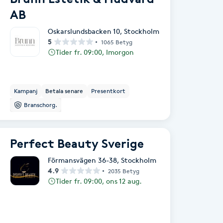
AB
Oskarslundsbacken 10
,
Stockholm
5
1065 Betyg
Tider fr. 09:00, Imorgon
Kampanj
Betala senare
Presentkort
Branschorg.
Perfect Beauty Sverige
Förmansvägen 36-38
,
Stockholm
4.9
2035 Betyg
Tider fr. 09:00, ons 12 aug.