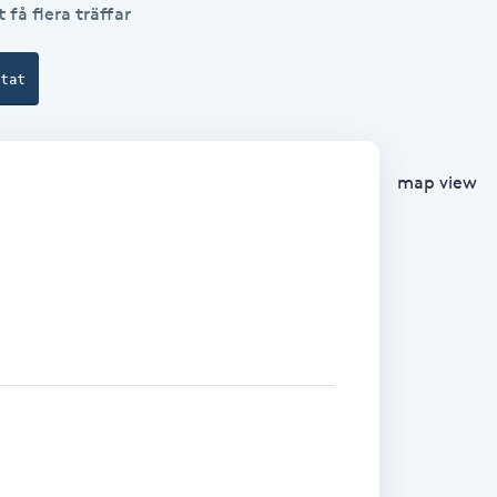
 få flera träffar
ltat
map view