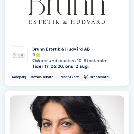
Color correction
Cryoterapi
D
Damklippning
Brunn Estetik & Hudvård AB
5
Oskarslundsbacken 10
,
Stockholm
Dermapen
Tider fr. 06:00, ons 12 aug.
Kampanj
Betala senare
Presentkort
Branschorg.
Diamantslipning
E
Enzympeeling
Extensions