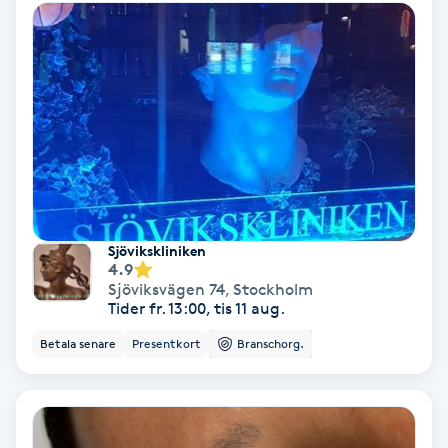
Ansiktsbehandling djuprengörande
B
Babylights
Balayage
Bambumassage
Sjövikskliniken
Barber
4.9
Sjöviksvägen 74
,
Stockholm
Tider fr. 13:00, tis 11 aug.
Barnklippning
Betala senare
Presentkort
Branschorg.
BIAB
Blowout