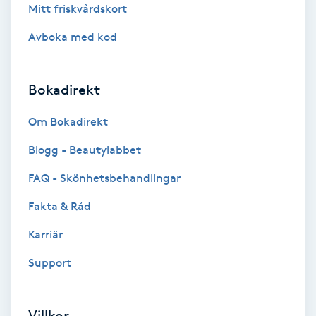
Mitt friskvårdskort
Fransförlängning Volym
Avboka med kod
Fransk manikyr
Bokadirekt
Fransrengöring
Om Bokadirekt
Frekvensterapi
Blogg - Beautylabbet
Friskvård
FAQ - Skönhetsbehandlingar
Fakta & Råd
Friskvårdsmassage
Karriär
Frisör
Support
Funktionsanalys
Villkor