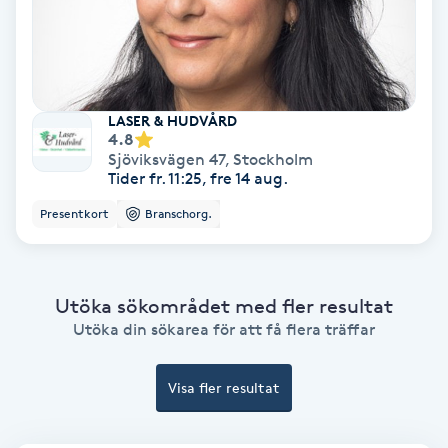
Extensions borttagning
Eyeliner-tatuering
F
LASER & HUDVÅRD
4.8
Face framing
Sjöviksvägen 47
,
Stockholm
Tider fr. 11:25, fre 14 aug.
Faceliftmassage
Presentkort
Branschorg.
Fet hårbotten
Utöka sökområdet med fler resultat
Fettreducering
Utöka din sökarea för att få flera träffar
Fibromassage
Visa fler resultat
Fillers