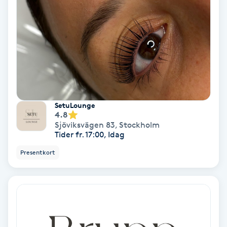
Bottenfärg
Brynformning
Brynfärgning
SetuLounge
Brynplockning
4.8
Sjöviksvägen 83
,
Stockholm
Tider fr. 17:00, Idag
Bröllopsuppsättning
C
Presentkort
Celluliter
Coachning