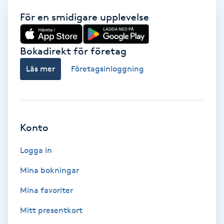
Fotmassage
För en smidigare upplevelse
Fotsvamp
Bokadirekt för företag
Läs mer
Företagsinloggning
Fotvård
Fransar
Fransborttagning
Konto
Logga in
Fransfärgning
Mina bokningar
Fransförlängning
Mina favoriter
Fransförlängning Megavolym
Mitt presentkort