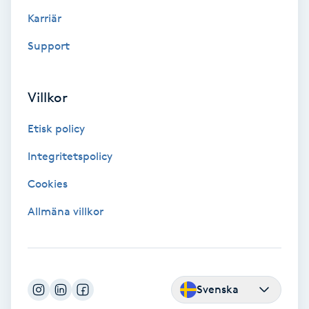
Color correction
Karriär
Support
Cryoterapi
D
Villkor
Damklippning
Etisk policy
Dermapen
Integritetspolicy
Diamantslipning
Cookies
E
Allmäna villkor
Enzympeeling
Extensions
Svenska