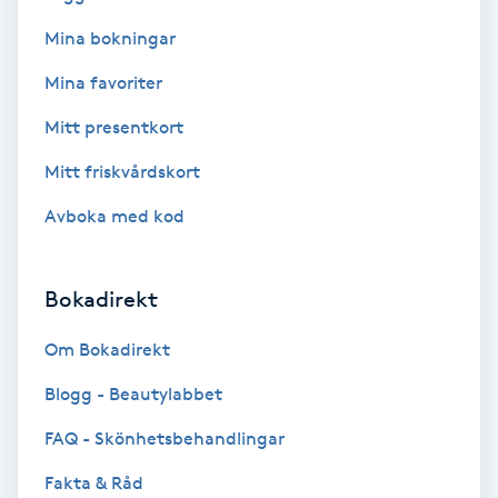
Mina bokningar
Bottenfärg
Mina favoriter
Brynformning
Mitt presentkort
Mitt friskvårdskort
Brynfärgning
Avboka med kod
Brynplockning
Bokadirekt
Bröllopsuppsättning
C
Om Bokadirekt
Celluliter
Blogg - Beautylabbet
FAQ - Skönhetsbehandlingar
Coachning
Fakta & Råd