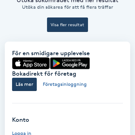
Ansiktsbehandling djuprengörande
Utöka din sökarea för att få flera träffar
B
Visa fler resultat
Babylights
Balayage
För en smidigare upplevelse
Bambumassage
Bokadirekt för företag
Barber
Läs mer
Företagsinloggning
Barnklippning
BIAB
Konto
Blowout
Logga in