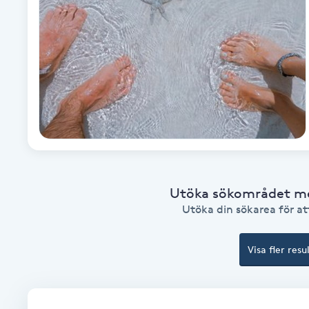
Brynformning
Brynfärgning
Brynplockning
Bröllopsuppsättning
C
Utöka sökområdet med
Celluliter
Utöka din sökarea för att
Coachning
Visa fler resu
Color correction