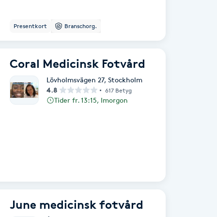
Presentkort
Branschorg.
Coral Medicinsk Fotvård
Lövholmsvägen 27
,
Stockholm
4.8
617 Betyg
Tider fr. 13:15, Imorgon
June medicinsk fotvård