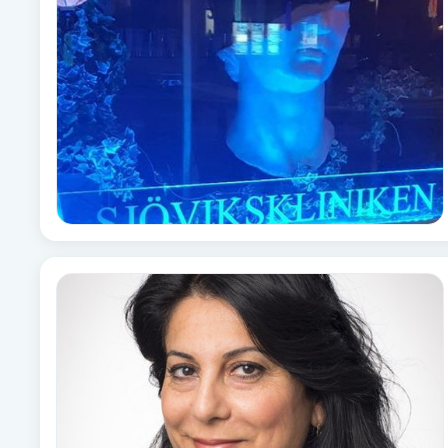
Alternativmedicin
Andningsmassage
Ansiktslyft utan kirurgi
Aromamassage
Ashtanga Yoga
Ayurveda
Ayurvedisk Massage
Ansiktsbehandling djuprengörande
B