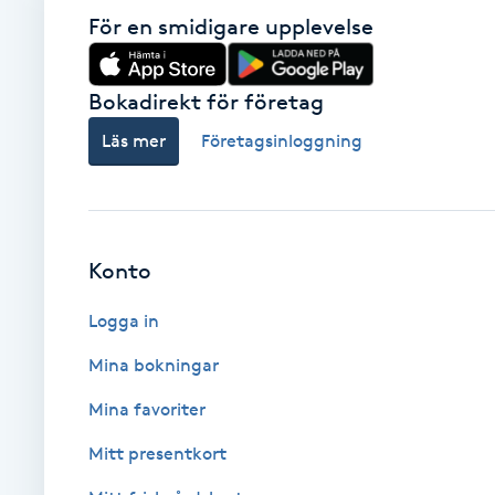
Cryoterapi
För en smidigare upplevelse
D
Bokadirekt för företag
Damklippning
Läs mer
Företagsinloggning
Dermapen
Diamantslipning
E
Konto
Enzympeeling
Logga in
Mina bokningar
Extensions
Mina favoriter
Extensions borttagning
Mitt presentkort