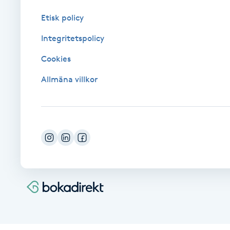
Fotsvamp
Etisk policy
Integritetspolicy
Fotvård
Cookies
Fransar
Allmäna villkor
Fransborttagning
Fransfärgning
Fransförlängning
Fransförlängning Megavolym
Fransförlängning Volym