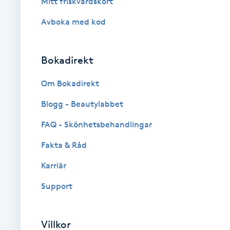
Mitt friskvårdskort
Eyeliner-tatuering
F
Avboka med kod
Face framing
Bokadirekt
Faceliftmassage
Om Bokadirekt
Fet hårbotten
Blogg - Beautylabbet
FAQ - Skönhetsbehandlingar
Fettreducering
Fakta & Råd
Fibromassage
Karriär
Support
Fillers
Fotmassage
Villkor