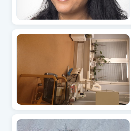
Babylights
Balayage
Bambumassage
Barber
Barnklippning
BIAB
Blowout
Bottenfärg