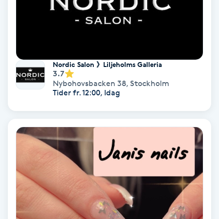
Color correction
Cryoterapi
D
Nordic Salon 》Liljeholms Galleria
Damklippning
3.7
Nybohovsbacken 38
,
Stockholm
Tider fr. 12:00, Idag
Dermapen
Diamantslipning
E
Enzympeeling
Extensions