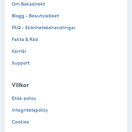
Om Bokadirekt
Färgning
Blogg - Beautylabbet
Föning
FAQ - Skönhetsbehandlingar
G
Fakta & Råd
Gel naglar
Karriär
Support
Gelenaglar
Gellack
Villkor
Gellack med förstärkning
Etisk policy
Integritetspolicy
Gravidmassage
Cookies
Gravidyoga