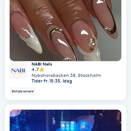
Ansiktsbehandling djuprengörande
B
Babylights
Balayage
Bambumassage
NABI Nails
4.7
Nybohovsbacken 38
,
Stockholm
Barber
Tider fr. 15:35, Idag
Betala senare
Barnklippning
BIAB
Blowout