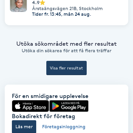
4.9
Fotmassage
Årstaängsvägen 21B
,
Stockholm
Tider fr. 13:45, mån 24 aug.
Fotsvamp
Fotvård
Utöka sökområdet med fler resultat
Utöka din sökarea för att få flera träffar
Fransar
Visa fler resultat
Fransborttagning
Fransfärgning
För en smidigare upplevelse
Fransförlängning
Bokadirekt för företag
Fransförlängning Megavolym
Läs mer
Företagsinloggning