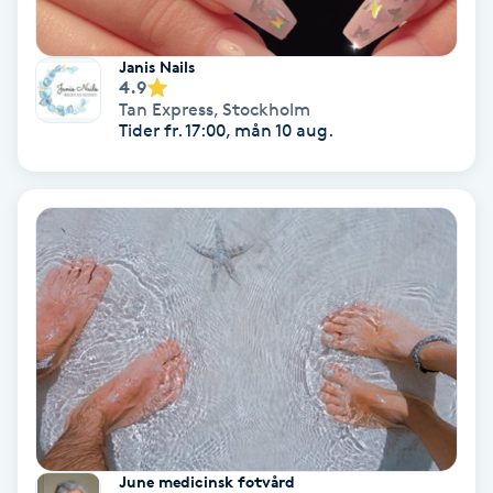
Extensions borttagning
Eyeliner-tatuering
Janis Nails
4.9
F
Tan Express
,
Stockholm
Tider fr. 17:00, mån 10 aug.
Face framing
Faceliftmassage
Fet hårbotten
Fettreducering
Fibromassage
Fillers
June medicinsk fotvård