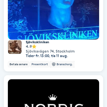
Bottenfärg
Brynformning
Brynfärgning
Sjövikskliniken
4.9
Brynplockning
Sjöviksvägen 74
,
Stockholm
Tider fr. 13:00, tis 11 aug.
Bröllopsuppsättning
Betala senare
Presentkort
Branschorg.
C
Celluliter
Coachning