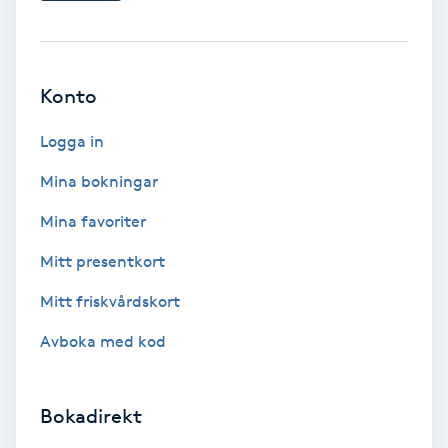
Fransförlängning Volym
Fransk manikyr
Konto
Fransrengöring
Logga in
Mina bokningar
Frekvensterapi
Mina favoriter
Friskvård
Mitt presentkort
Mitt friskvårdskort
Friskvårdsmassage
Avboka med kod
Frisör
Bokadirekt
Funktionsanalys