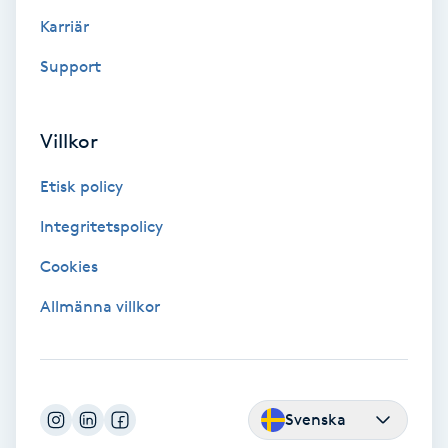
Color correction
Karriär
Support
Cryoterapi
D
Villkor
Damklippning
Etisk policy
Dermapen
Integritetspolicy
Diamantslipning
Cookies
E
Allmänna villkor
Enzympeeling
Extensions
Svenska