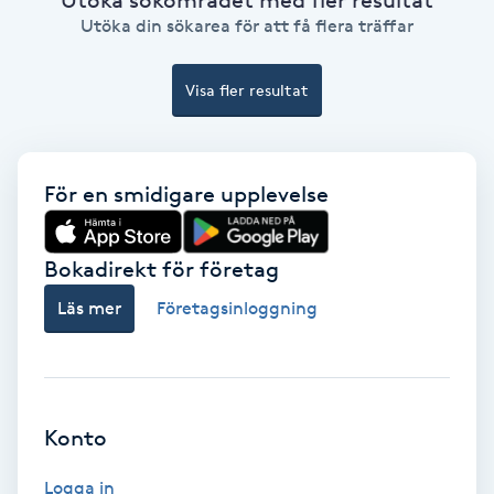
Ansiktsbehandling djuprengörande
Utöka din sökarea för att få flera träffar
B
Visa fler resultat
Babylights
Balayage
För en smidigare upplevelse
Bambumassage
Bokadirekt för företag
Barber
Läs mer
Företagsinloggning
Barnklippning
BIAB
Konto
Blowout
Logga in