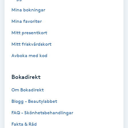
Mina bokningar
Bottenfärg
Mina favoriter
Brynformning
Mitt presentkort
Mitt friskvårdskort
Brynfärgning
Avboka med kod
Brynplockning
Bokadirekt
Bröllopsuppsättning
C
Om Bokadirekt
Celluliter
Blogg - Beautylabbet
FAQ - Skönhetsbehandlingar
Coachning
Fakta & Råd