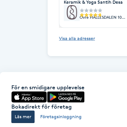
Eyeliner-tatuering
Keramik & Yoga Santih Desa
F
Övre HÄLLESDALEN 102,
Face framing
Visa alla adresser
Faceliftmassage
Fet hårbotten
Fettreducering
För en smidigare upplevelse
Fibromassage
Fillers
Bokadirekt för företag
Läs mer
Företagsinloggning
Fotmassage