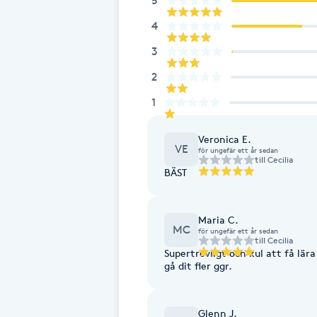
5
4
Brynformning
3
Brynfärgning
2
1
Brynplockning
Veronica E.
VE
Bröllopsuppsättning
för ungefär ett år sedan
till
Cecilia
C
BÄST
Celluliter
Maria C.
MC
för ungefär ett år sedan
till
Cecilia
Coachning
Supertrevligt och kul att få lära
gå dit fler ggr.
Color correction
Glenn J.