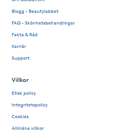
Fransk manikyr
Blogg - Beautylabbet
FAQ - Skönhetsbehandlingar
Fransrengöring
Fakta & Råd
Frekvensterapi
Karriär
Friskvård
Support
Friskvårdsmassage
Villkor
Frisör
Etisk policy
Integritetspolicy
Funktionsanalys
Cookies
Färgning
Allmäna villkor