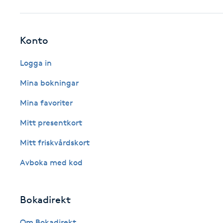
Fotsvamp
Konto
Fotvård
Logga in
Fransar
Mina bokningar
Fransborttagning
Mina favoriter
Mitt presentkort
Fransfärgning
Mitt friskvårdskort
Fransförlängning
Avboka med kod
Fransförlängning Megavolym
Bokadirekt
Fransförlängning Volym
Om Bokadirekt