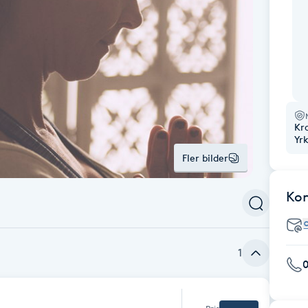
Kr
Yr
Fler bilder
Ko
1