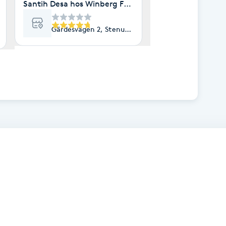
Santih Desa hos Winberg Fot & Fascia
Gärdesvägen 2, Stenungsund
 Svenshögen