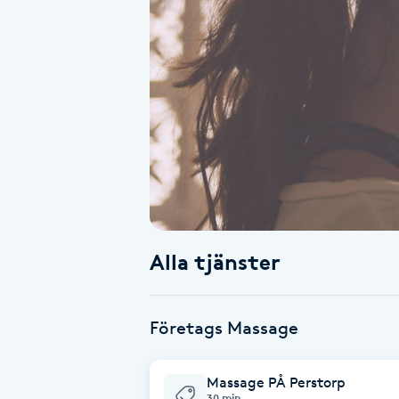
Alternativmedicin
Andningsmassage
Ansiktslyft utan kirurgi
Aromamassage
Ashtanga Yoga
Alla tjänster
Ayurveda
Ayurvedisk Massage
Företags Massage
Ansiktsbehandling djuprengörande
Massage PÅ Perstorp
B
30 min