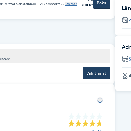
Pris
Boka
 Perstorp anställda!!!!! Vi kommer till
Läs mer
300 kr
Län
lika massage tekniker för att få bästa
Adr
lärare
Välj tjänst