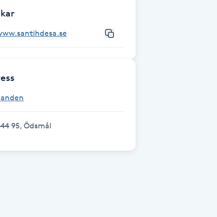
kar
www.santihdesa.se
ess
Sanden
444 95, Ödsmål