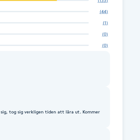
(
133
)
(
44
)
(
1
)
(
0
)
(
0
)
 sig, tog sig verkligen tiden att lära ut. Kommer