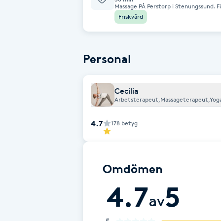
Massage PÅ Perstorp i Stenungssund. För
er och behandlar:) Vid behov blandas o
Friskvård
resultat. Perstorp står för en del av kostnaden. Din del dras på din lön i slutet
Babylights
av månaden Välkommen mvh Cissi
Balayage
Personal
Bambumassage
Cecilia
Arbetsterapeut,Massageterapeut,Yoga
Barber
4.7
178
betyg
Barnklippning
BIAB
Omdömen
4.7
5
Blowout
av
Bottenfärg