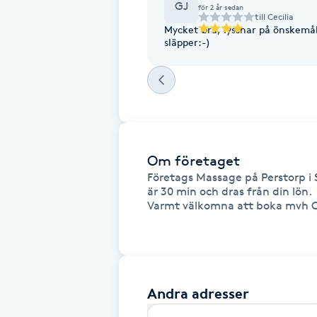
GJ
Cryoterapi
för 2 år sedan
till
Cecilia
Mycket bra, lyssnar på önskemå
D
släpper:-)
Damklippning
Dermapen
Diamantslipning
Om företaget
E
Företags Massage på Perstorp i 
är 30 min och dras från din lön.

Enzympeeling
Varmt välkomna att boka mvh Cis
Extensions
Extensions borttagning
Andra adresser