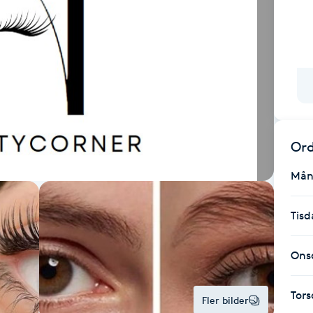
Ord
Mån
Tisd
Ons
Tor
Fler bilder