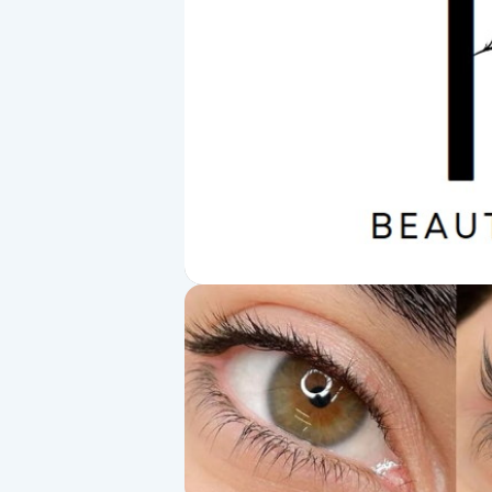
Alternativmedicin
Andningsmassage
Ansiktslyft utan kirurgi
Aromamassage
Ashtanga Yoga
Ayurveda
Ayurvedisk Massage
Ansiktsbehandling djuprengörande
B