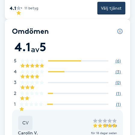
Cryoterapi
4.1
Välj tjänst
11
betyg
D
Damklippning
Omdömen
Dermapen
4.1
5
av
Diamantslipning
5
(
6
)
E
4
(
3
)
3
(
0
)
Enzympeeling
2
(
1
)
Extensions
1
(
1
)
Extensions borttagning
CV
till
Sofia
Carolin V.
för 18 dagar sedan
Eyeliner-tatuering