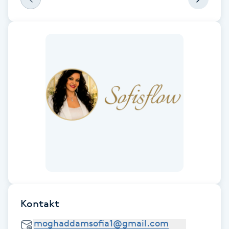
gå ut från salongen med ett leende på läppar.
Fotsvamp
Var där för första gången men kommer att
fortsätta gå hos henne och Rekommenderar
alla jag känner.
Fotvård
Fransar
Fransborttagning
Fransfärgning
Fransförlängning
Fransförlängning Megavolym
Kontakt
Fransförlängning Volym