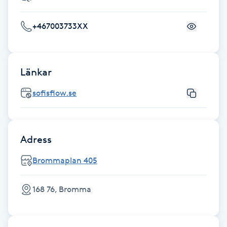
Fransk manikyr
+467003733XX
Fransrengöring
Frekvensterapi
Länkar
sofisflow.se
Friskvård
Friskvårdsmassage
Adress
Frisör
Brommaplan 405
Funktionsanalys
168 76, Bromma
Färgning