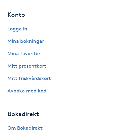
Hot Stone Massage
Konto
Hot yoga
Logga in
Hudföryngring
Mina bokningar
Mina favoriter
Huduppstramning
Mitt presentkort
Hudvård
Mitt friskvårdskort
Hyaluronsyra
Avboka med kod
Hyperhidros
Bokadirekt
Hypnos
Om Bokadirekt