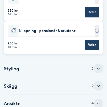
Babylights
230 kr
Boka
30 min
Balayage
Klippning – pensionär & student
Bambumassage
250 kr
Boka
40 min
Barber
Barnklippning
Styling
3
BIAB
Skägg
2
Blowout
Bottenfärg
Ansikte
4