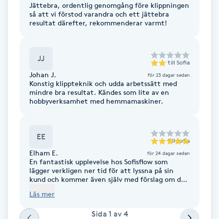
Jättebra, ordentlig genomgång före klippningen
F
så att vi förstod varandra och ett jättebra
resultat därefter, rekommenderar varmt!
Face framing
JJ
till
Sofia
Faceliftmassage
Johan J.
för 23 dagar sedan
Konstig klippteknik och udda arbetssätt med
Fet hårbotten
mindre bra resultat. Kändes som lite av en
hobbyverksamhet med hemmamaskiner.
Fettreducering
EE
till
Sofia
Fibromassage
Elham E.
för 24 dagar sedan
En fantastisk upplevelse hos Sofisflow som
lägger verkligen ner tid för att lyssna på sin
Fillers
kund och kommer även själv med förslag om du
är osäker på vilken frisyr som passar dig. Hon är
Läs mer
även en varm person och väldigt vänlig och snäll
Fotmassage
och bjöd både mig och min man på fika och
Sida
1
av
4
annat gott. Rekommenderar varmt om du vill