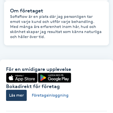
Om företaget
Gua Sha-massage
Sofisflow är en plats där jag personligen tar 
H
emot varje kund och utför varje behandling. 
Med många års erfarenhet inom hår, hud och 
Hatha Yoga
skönhet skapar jag resultat som känns naturliga 
och håller över tid.
Headspa
Healing
För en smidigare upplevelse
Herrklippning
Bokadirekt för företag
HIFU
Läs mer
Företagsinloggning
Hollywood Peel