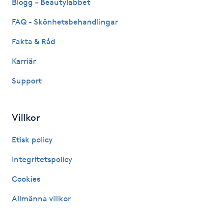
Blogg - Beautylabbet
Hårborttagning
FAQ - Skönhetsbehandlingar
Hårbottenbehandling
Fakta & Råd
Hårförlängning
Karriär
Support
Hårvård
Hälsa
Villkor
Etisk policy
Hälsprickor
I
Integritetspolicy
Cookies
Idrottsmassage
Allmänna villkor
IPL