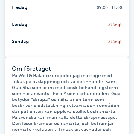
Fransk manikyr
Fredag
09:00 - 18:00
Fransrengöring
Lördag
Stängt
Frekvensterapi
Söndag
Stängt
Friskvård
Om företaget
Friskvårdsmassage
På Well & Balance erbjuder jag massage med 
fokus på avslappning och välbefinnande. Samt 
Gua Sha som är en medicinsk behandlingsform 
Frisör
som har använts i hela Asien i århundraden. Gua 
betyder "skrapa" och Sha är en term som 
beskriver blodstockning i ytvävnaden i områden 
Funktionsanalys
där patienten kan uppleva stelhet och smärta. 
På svenska kan man kalla detta skrapmassage.

Färgning
Den löser kramper och smärta, och befrämjar 
normal cirkulation till muskler, vävnader och 