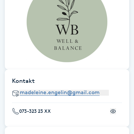
F
Face framing
Faceliftmassage
Fet hårbotten
Fettreducering
Kontakt
Fibromassage
Fillers
073-323 23 XX
Fotmassage