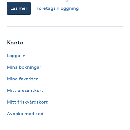
Läs mer
Företagsinloggning
Gua Sha-massage
H
Hatha Yoga
Konto
Headspa
Logga in
Mina bokningar
Healing
Mina favoriter
Herrklippning
Mitt presentkort
HIFU
Mitt friskvårdskort
Avboka med kod
Hollywood Peel