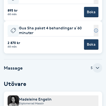
Babylights
895 kr
Boka
60 min
Balayage
Gua Sha paket 4 behandlingar a´60
minuter
Bambumassage
2 870 kr
Boka
60 min
Barber
Barnklippning
Massage
5
BIAB
Utövare
Blowout
Madeleine Engelin
Bottenfärg
Diplomerad Massör