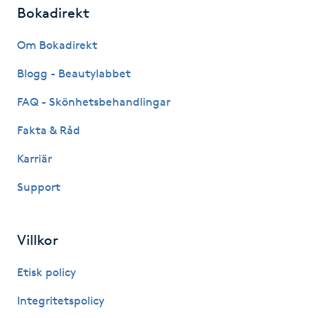
Hot Stone Massage
Bokadirekt
Om Bokadirekt
Hot yoga
Blogg - Beautylabbet
Hudföryngring
FAQ - Skönhetsbehandlingar
Huduppstramning
Fakta & Råd
Karriär
Hudvård
Support
Hyaluronsyra
Villkor
Hyperhidros
Etisk policy
Hypnos
Integritetspolicy