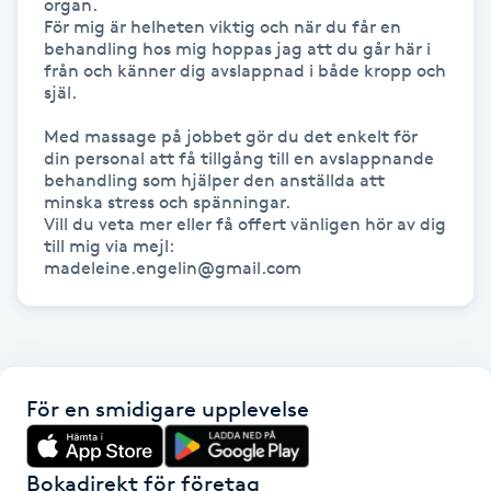
organ.

Föning
För mig är helheten viktig och när du får en 
behandling hos mig hoppas jag att du går här i 
G
från och känner dig avslappnad i både kropp och 
själ.

Gel naglar
Med massage på jobbet gör du det enkelt för 
din personal att få tillgång till en avslappnande 
Gelenaglar
behandling som hjälper den anställda att 
minska stress och spänningar.

Vill du veta mer eller få offert vänligen hör av dig 
Gellack
till mig via mejl:

madeleine.engelin@gmail.com
Gellack med förstärkning
Gravidmassage
För en smidigare upplevelse
Gravidyoga
Gruppträning
Bokadirekt för företag