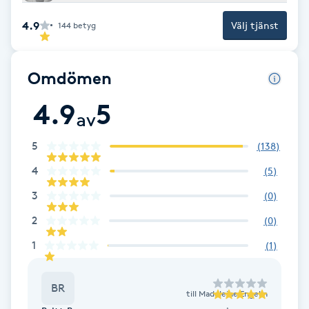
Brynformning
4.9
Välj tjänst
144
betyg
Brynfärgning
Omdömen
Brynplockning
4.9
5
av
Bröllopsuppsättning
5
(
138
)
C
4
(
5
)
3
Celluliter
(
0
)
2
(
0
)
Coachning
1
(
1
)
Color correction
BR
till
Madeleine Engelin