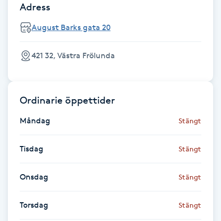
Adress
Fotsvamp
August Barks gata 20
Fotvård
421 32, Västra Frölunda
Fransar
Fransborttagning
Ordinarie öppettider
Fransfärgning
Måndag
Stängt
Fransförlängning
Tisdag
Stängt
Fransförlängning Megavolym
Onsdag
Stängt
Fransförlängning Volym
Torsdag
Stängt