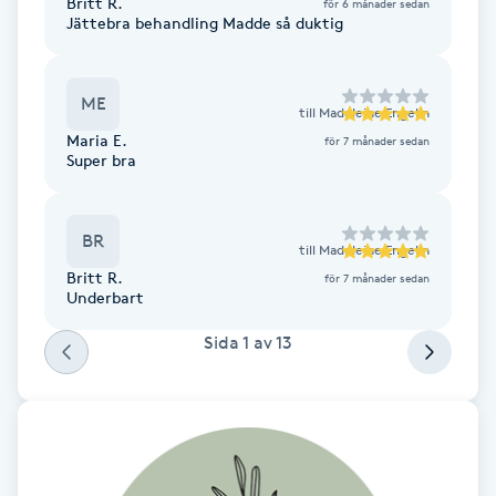
Britt R.
Cryoterapi
för 6 månader sedan
Jättebra behandling Madde så duktig
D
Damklippning
ME
till
Madeleine Engelin
Maria E.
för 7 månader sedan
Dermapen
Super bra
Diamantslipning
BR
till
Madeleine Engelin
E
Britt R.
för 7 månader sedan
Underbart
Enzympeeling
Sida
1
av
13
Extensions
Extensions borttagning
Eyeliner-tatuering