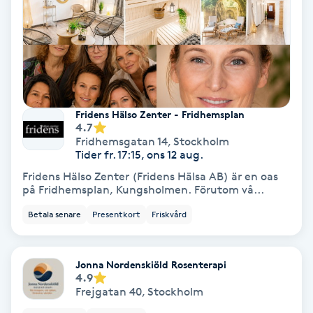
Extensions borttagning
Eyeliner-tatuering
F
Face framing
Fridens Hälso Zenter - Fridhemsplan
4.7
Faceliftmassage
Fridhemsgatan 14
,
Stockholm
Tider fr. 17:15, ons 12 aug.
Fet hårbotten
Fridens Hälso Zenter (Fridens Hälsa AB) är en oas
på Fridhemsplan, Kungsholmen. Förutom vå...
Fettreducering
Betala senare
Presentkort
Friskvård
Fibromassage
Jonna Nordenskiöld Rosenterapi
4.9
Frejgatan 40
,
Stockholm
Fillers