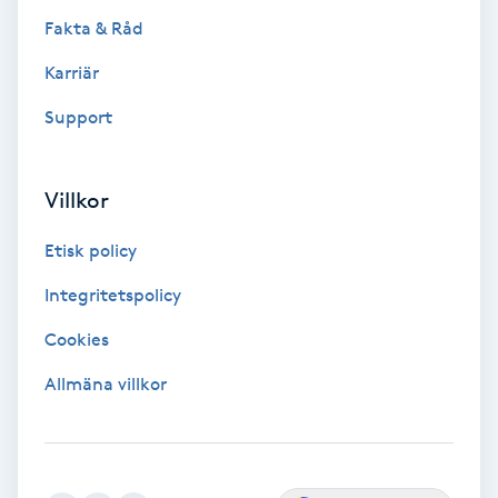
Fakta & Råd
Gruppträning
Karriär
Support
Gua Sha-massage
H
Villkor
Hatha Yoga
Etisk policy
Headspa
Integritetspolicy
Healing
Cookies
Allmäna villkor
Herrklippning
HIFU