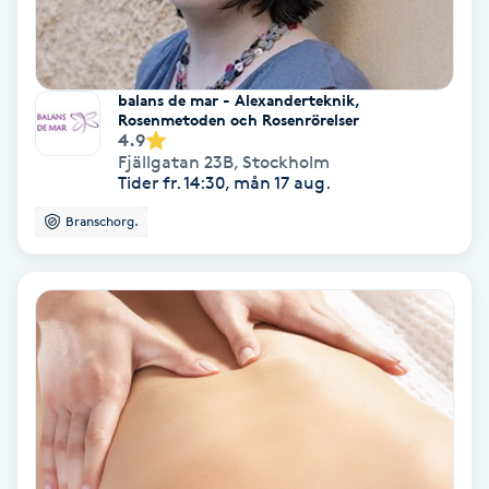
Bottenfärg
balans de mar - Alexanderteknik,
Brynformning
Rosenmetoden och Rosenrörelser
4.9
Fjällgatan 23B
,
Stockholm
Brynfärgning
Tider fr. 14:30, mån 17 aug.
Branschorg.
Brynplockning
Bröllopsuppsättning
C
Celluliter
Coachning