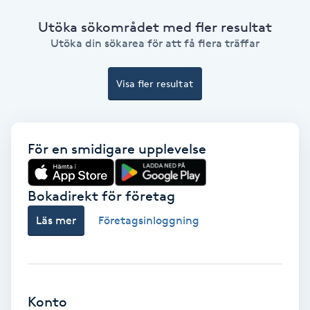
Fransförlängning Volym
Utöka sökområdet med fler resultat
Utöka din sökarea för att få flera träffar
Fransk manikyr
Visa fler resultat
Fransrengöring
Frekvensterapi
För en smidigare upplevelse
Friskvård
Bokadirekt för företag
Friskvårdsmassage
Läs mer
Företagsinloggning
Frisör
Funktionsanalys
Konto