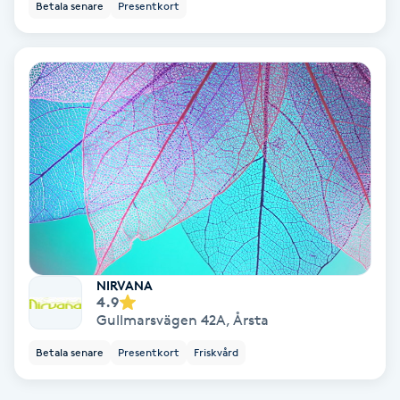
Betala senare
Presentkort
Fotmassage
Fotsvamp
Fotvård
Fransar
Fransborttagning
Fransfärgning
NIRVANA
4.9
Gullmarsvägen 42A
,
Årsta
Fransförlängning
Betala senare
Presentkort
Friskvård
Fransförlängning Megavolym