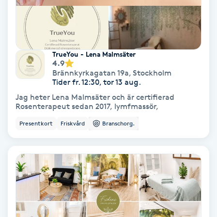
Color correction
Cryoterapi
D
TrueYou - Lena Malmsäter
4.9
Damklippning
Brännkyrkagatan 19a
,
Stockholm
Tider fr. 12:30, tor 13 aug.
Jag heter Lena Malmsäter och är certifierad
Dermapen
Rosenterapeut sedan 2017, lymfmassör,
Presentkort
Friskvård
Branschorg.
Diamantslipning
E
Enzympeeling
Extensions