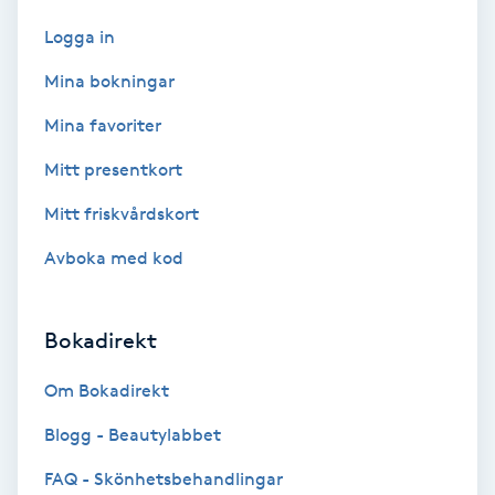
Färgning
Logga in
Mina bokningar
Föning
Mina favoriter
G
Mitt presentkort
Gel naglar
Mitt friskvårdskort
Gelenaglar
Avboka med kod
Gellack
Bokadirekt
Gellack med förstärkning
Om Bokadirekt
Gravidmassage
Blogg - Beautylabbet
FAQ - Skönhetsbehandlingar
Gravidyoga