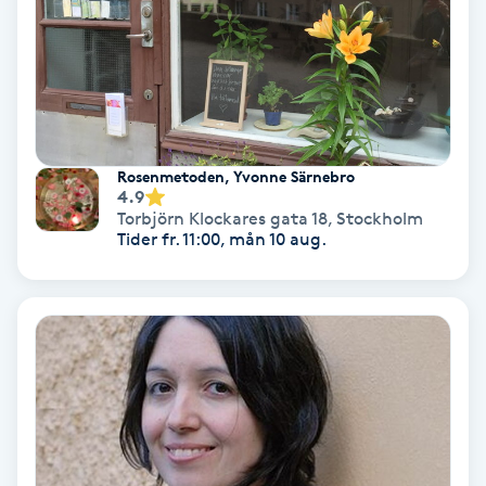
Ansiktsbehandling djuprengörande
B
Babylights
Balayage
Rosenmetoden, Yvonne Särnebro
4.9
Torbjörn Klockares gata 18
,
Stockholm
Bambumassage
Tider fr. 11:00, mån 10 aug.
Barber
Barnklippning
BIAB
Blowout