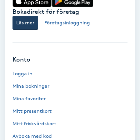
Bokadirekt för företag
Babylights
Läs mer
Företagsinloggning
Balayage
Bambumassage
Konto
Barber
Logga in
Barnklippning
Mina bokningar
BIAB
Mina favoriter
Mitt presentkort
Blowout
Mitt friskvårdskort
Bottenfärg
Avboka med kod