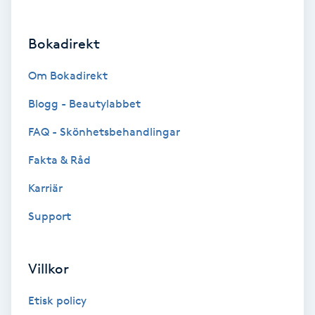
Brynformning
Bokadirekt
Brynfärgning
Om Bokadirekt
Brynplockning
Blogg - Beautylabbet
FAQ - Skönhetsbehandlingar
Bröllopsuppsättning
Fakta & Råd
C
Karriär
Celluliter
Support
Coachning
Villkor
Color correction
Etisk policy