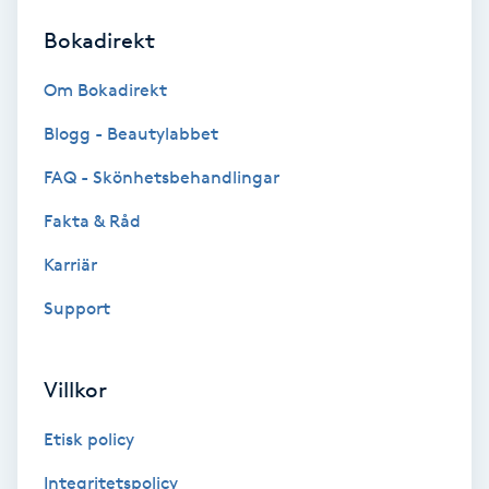
Bokadirekt
Brynformning
Om Bokadirekt
Brynfärgning
Blogg - Beautylabbet
Brynplockning
FAQ - Skönhetsbehandlingar
Fakta & Råd
Bröllopsuppsättning
C
Karriär
Support
Celluliter
Coachning
Villkor
Color correction
Etisk policy
Integritetspolicy