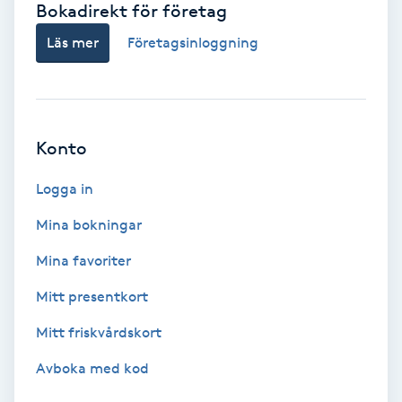
Bokadirekt för företag
Babylights
Läs mer
Företagsinloggning
Balayage
Bambumassage
Konto
Barber
Logga in
Mina bokningar
Barnklippning
Mina favoriter
BIAB
Mitt presentkort
Mitt friskvårdskort
Blowout
Avboka med kod
Bottenfärg