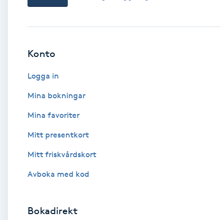
Babylights
Balayage
Konto
Logga in
Bambumassage
Mina bokningar
Barber
Mina favoriter
Barnklippning
Mitt presentkort
Mitt friskvårdskort
BIAB
Avboka med kod
Blowout
Bokadirekt
Bottenfärg