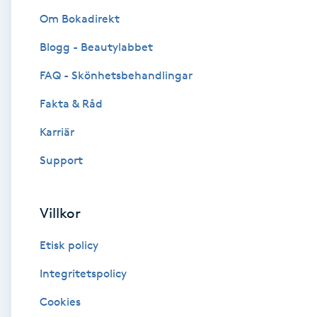
Om Bokadirekt
Brynformning
Blogg - Beautylabbet
Brynfärgning
FAQ - Skönhetsbehandlingar
Fakta & Råd
Brynplockning
Karriär
Bröllopsuppsättning
Support
C
Celluliter
Villkor
Etisk policy
Coachning
Integritetspolicy
Color correction
Cookies