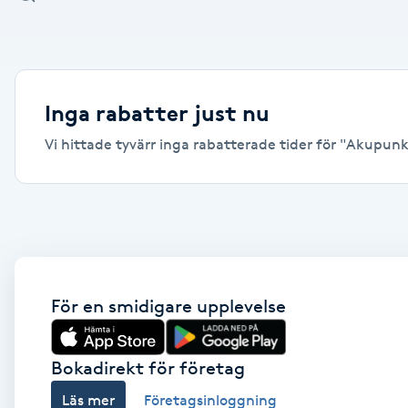
Alternativmedicin
Andningsmassage
Inga rabatter just nu
Ansiktslyft utan kirurgi
Vi hittade tyvärr inga rabatterade tider för "Akupunktu
Aromamassage
Ashtanga Yoga
Ayurveda
För en smidigare upplevelse
Ayurvedisk Massage
Bokadirekt för företag
Ansiktsbehandling djuprengörande
Läs mer
Företagsinloggning
B