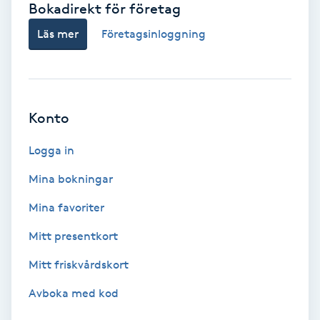
Bokadirekt för företag
Babylights
Läs mer
Företagsinloggning
Balayage
Bambumassage
Konto
Barber
Logga in
Mina bokningar
Barnklippning
Mina favoriter
BIAB
Mitt presentkort
Mitt friskvårdskort
Blowout
Avboka med kod
Bottenfärg