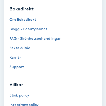
Bokadirekt
Brynformning
Om Bokadirekt
Brynfärgning
Blogg - Beautylabbet
Brynplockning
FAQ - Skönhetsbehandlingar
Fakta & Råd
Bröllopsuppsättning
C
Karriär
Support
Celluliter
Coachning
Villkor
Color correction
Etisk policy
Integritetspolicy