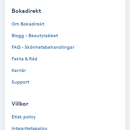
Bokadirekt
Brynformning
Om Bokadirekt
Brynfärgning
Blogg - Beautylabbet
Brynplockning
FAQ - Skönhetsbehandlingar
Fakta & Råd
Bröllopsuppsättning
C
Karriär
Support
Celluliter
Coachning
Villkor
Color correction
Etisk policy
Integritetspolicy