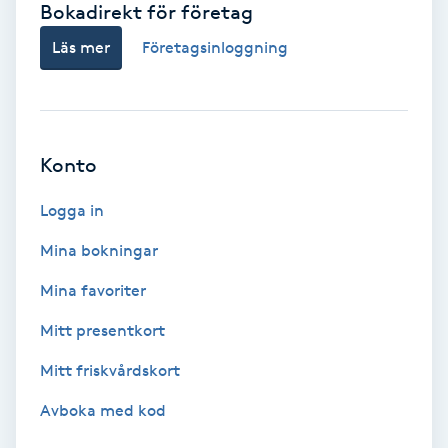
Bokadirekt för företag
Babylights
Läs mer
Företagsinloggning
Balayage
Bambumassage
Konto
Barber
Logga in
Mina bokningar
Barnklippning
Mina favoriter
BIAB
Mitt presentkort
Mitt friskvårdskort
Blowout
Avboka med kod
Bottenfärg