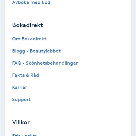
Avboka med kod
Brynformning
Bokadirekt
Brynfärgning
Om Bokadirekt
Brynplockning
Blogg - Beautylabbet
Bröllopsuppsättning
FAQ - Skönhetsbehandlingar
C
Fakta & Råd
Celluliter
Karriär
Support
Coachning
Color correction
Villkor
Etisk policy