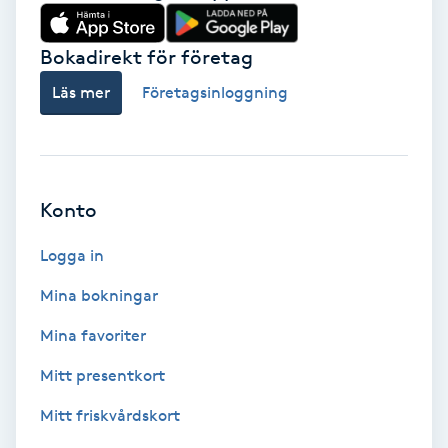
Babylights
Bokadirekt för företag
Balayage
Läs mer
Företagsinloggning
Bambumassage
Barber
Konto
Logga in
Barnklippning
Mina bokningar
BIAB
Mina favoriter
Blowout
Mitt presentkort
Mitt friskvårdskort
Bottenfärg