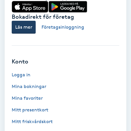
Babylights
Bokadirekt för företag
Balayage
Läs mer
Företagsinloggning
Bambumassage
Barber
Konto
Logga in
Barnklippning
Mina bokningar
BIAB
Mina favoriter
Blowout
Mitt presentkort
Mitt friskvårdskort
Bottenfärg