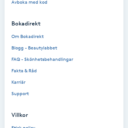
Avboka med kod
Brynformning
Bokadirekt
Brynfärgning
Om Bokadirekt
Brynplockning
Blogg - Beautylabbet
Bröllopsuppsättning
FAQ - Skönhetsbehandlingar
C
Fakta & Råd
Celluliter
Karriär
Support
Coachning
Color correction
Villkor
Etisk policy