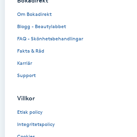
Bokadirekt
Brynformning
Om Bokadirekt
Blogg - Beautylabbet
Brynfärgning
FAQ - Skönhetsbehandlingar
Brynplockning
Fakta & Råd
Karriär
Bröllopsuppsättning
C
Support
Celluliter
Villkor
Coachning
Etisk policy
Color correction
Integritetspolicy
Cookies