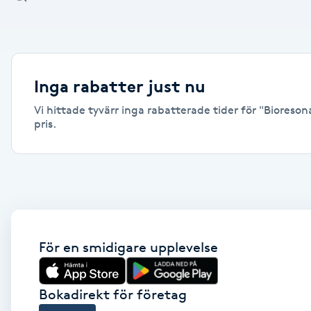
Alternativmedicin
Andningsmassage
Inga rabatter just nu
Ansiktslyft utan kirurgi
Vi hittade tyvärr inga rabatterade tider för "Bioreson
pris.
Aromamassage
Ashtanga Yoga
Ayurveda
För en smidigare upplevelse
Ayurvedisk Massage
Ansiktsbehandling djuprengörande
Bokadirekt för företag
B