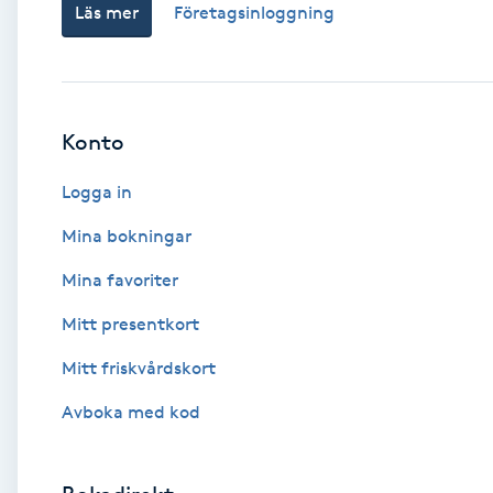
Läs mer
Företagsinloggning
Babylights
Balayage
Konto
Bambumassage
Logga in
Barber
Mina bokningar
Mina favoriter
Barnklippning
Mitt presentkort
BIAB
Mitt friskvårdskort
Avboka med kod
Blowout
Bottenfärg