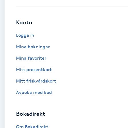
Babylights
Konto
Balayage
Logga in
Bambumassage
Mina bokningar
Mina favoriter
Barber
Mitt presentkort
Barnklippning
Mitt friskvårdskort
BIAB
Avboka med kod
Blowout
Bokadirekt
Bottenfärg
Om Bokadirekt