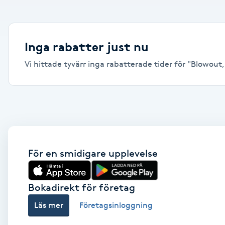
Alternativmedicin
Andningsmassage
Inga rabatter just nu
Vi hittade tyvärr inga rabatterade tider för "Blowout,
Ansiktslyft utan kirurgi
Aromamassage
Ashtanga Yoga
Ayurveda
För en smidigare upplevelse
Ayurvedisk Massage
Bokadirekt för företag
Läs mer
Företagsinloggning
Ansiktsbehandling djuprengörande
B