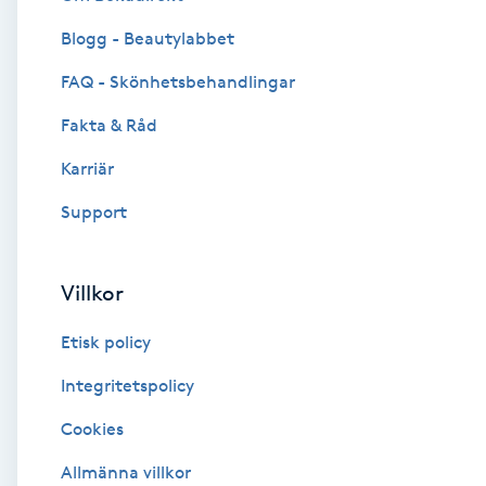
Blogg - Beautylabbet
Brynformning
FAQ - Skönhetsbehandlingar
Brynfärgning
Fakta & Råd
Brynplockning
Karriär
Support
Bröllopsuppsättning
C
Villkor
Celluliter
Etisk policy
Coachning
Integritetspolicy
Cookies
Color correction
Allmänna villkor