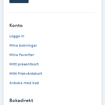
Fotsvamp
Fotvård
Konto
Fransar
Logga in
Fransborttagning
Mina bokningar
Mina favoriter
Fransfärgning
Mitt presentkort
Fransförlängning
Mitt friskvårdskort
Avboka med kod
Fransförlängning Megavolym
Fransförlängning Volym
Bokadirekt