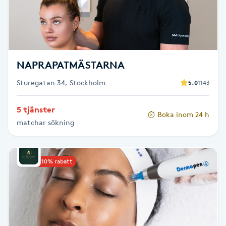
Cryoterapi
D
Damklippning
NAPRAPATMÄSTARNA
Dermapen
Sturegatan 34, Stockholm
5.0
1143
Diamantslipning
5 tjänster
E
Boka inom 24 h
matchar sökning
Enzympeeling
Upp till 10% rabatt
Extensions
Extensions borttagning
Eyeliner-tatuering