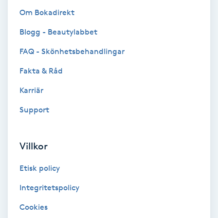
Fransk manikyr
Om Bokadirekt
Blogg - Beautylabbet
Fransrengöring
FAQ - Skönhetsbehandlingar
Frekvensterapi
Fakta & Råd
Karriär
Friskvård
Support
Friskvårdsmassage
Villkor
Frisör
Etisk policy
Funktionsanalys
Integritetspolicy
Färgning
Cookies