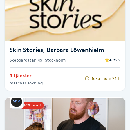
Brynformning
Brynfärgning
Brynplockning
Skin Stories, Barbara Löwenhielm
Bröllopsuppsättning
Skeppargatan 45, Stockholm
4.9
519
C
5 tjänster
Boka inom 24 h
Celluliter
matchar sökning
Coachning
Upp till 10% rabatt
Color correction