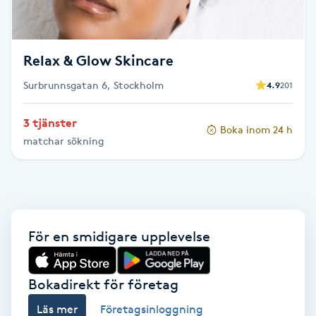
F
Face framing
Relax & Glow Skincare
Surbrunnsgatan 6, Stockholm
4.9
201
Faceliftmassage
3 tjänster
Boka inom 24 h
Fet hårbotten
matchar sökning
Fettreducering
Fibromassage
För en smidigare upplevelse
Fillers
Bokadirekt för företag
Fotmassage
Läs mer
Företagsinloggning