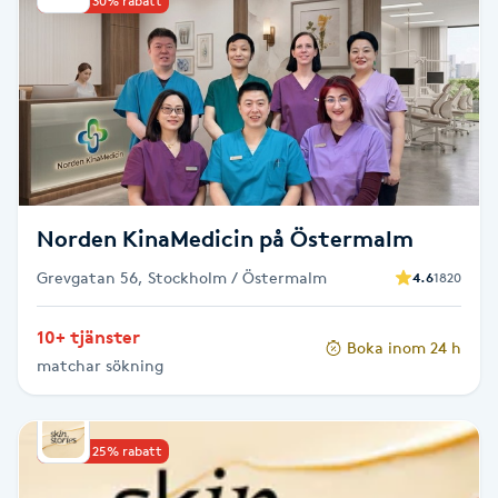
Upp till 30% rabatt
Babylights
Balayage
Bambumassage
Barber
Norden KinaMedicin på Östermalm
Grevgatan 56, Stockholm / Östermalm
4.6
1820
Barnklippning
10+ tjänster
Boka inom 24 h
BIAB
matchar sökning
Blowout
Upp till 25% rabatt
Bottenfärg