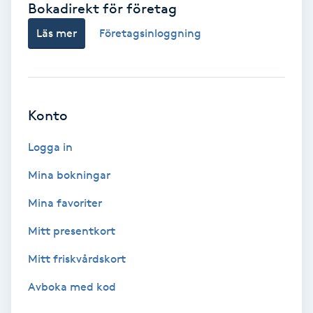
Bokadirekt för företag
Babylights
Läs mer
Företagsinloggning
Balayage
Bambumassage
Konto
Barber
Logga in
Mina bokningar
Barnklippning
Mina favoriter
BIAB
Mitt presentkort
Mitt friskvårdskort
Blowout
Avboka med kod
Bottenfärg