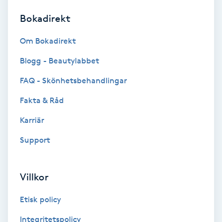
Bokadirekt
Brynformning
Om Bokadirekt
Brynfärgning
Blogg - Beautylabbet
Brynplockning
FAQ - Skönhetsbehandlingar
Fakta & Råd
Bröllopsuppsättning
C
Karriär
Support
Celluliter
Coachning
Villkor
Color correction
Etisk policy
Integritetspolicy