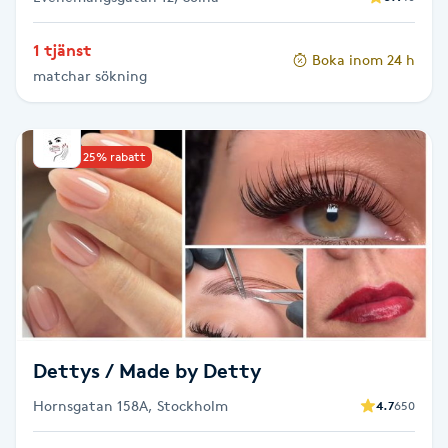
Gua Sha-massage
1 tjänst
Boka inom 24 h
H
matchar sökning
Hatha Yoga
Upp till 25% rabatt
Headspa
Healing
Herrklippning
HIFU
Dettys / Made by Detty
Hollywood Peel
Hornsgatan 158A, Stockholm
4.7
650