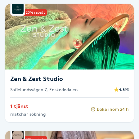
IPL hårborttagning
Upp till 20% rabatt
IR-massage
J
Japansk massage
K
Zen & Zest Studio
K18
Sofielundsvägen 7, Enskededalen
4.8
93
Katun fransar
1 tjänst
Boka inom 24 h
Kemisk peeling
matchar sökning
Keratinbehandling