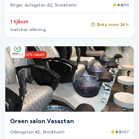
Birger Jarlsgatan 62, Stockholm
4.6
310
Naglar borttagning
1 tjänst
Boka inom 24 h
matchar sökning
Naglar reparation
Naprapati
Upp till 10% rabatt
Navelpiercing
NBE-massage
Ny frisyr
O
Green salon Vasastan
Olaplex
Odengatan 42, Stockholm
4.5
1257