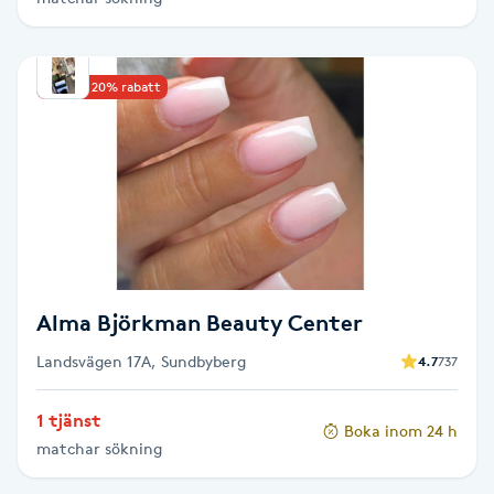
Hårborttagning
Hårbottenbehandling
Upp till 20% rabatt
Hårförlängning
Hårvård
Hälsa
Alma Björkman Beauty Center
Hälsprickor
I
Landsvägen 17A, Sundbyberg
4.7
737
Idrottsmassage
1 tjänst
Boka inom 24 h
matchar sökning
IPL