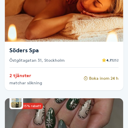
Kosmetisk tatuering
Kostrådgivning
Kroppsinpackning
Söders Spa
Kroppspeeling
Östgötagatan 31, Stockholm
4.7
3252
Käkledsbehandling
2 tjänster
Boka inom 24 h
matchar sökning
Kärlbehandling
L
Upp till 15% rabatt
Laserbehandling
Lashlift Keratin