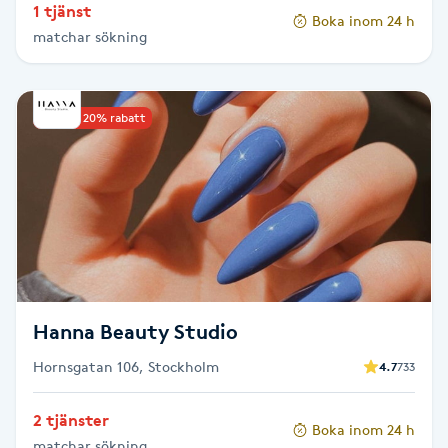
1 tjänst
Hot Stone Massage
Boka inom 24 h
matchar sökning
Hot yoga
Upp till 20% rabatt
Hudföryngring
Huduppstramning
Hudvård
Hyaluronsyra
Hanna Beauty Studio
Hyperhidros
Hornsgatan 106, Stockholm
4.7
733
Hypnos
2 tjänster
Boka inom 24 h
matchar sökning