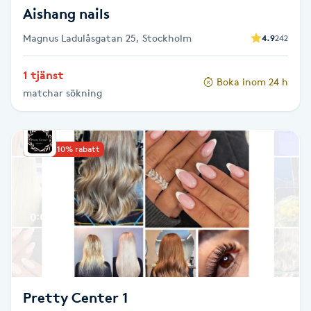
Aishang nails
Nagelförlängning gelé
Magnus Ladulåsgatan 25, Stockholm
4.9
242
Nagelförlängning glasfiber
1 tjänst
Boka inom 24 h
matchar sökning
Nagelförlängning silke
Nagelförstärkning
Upp till 10% rabatt
Nagelklippning
Nagelsvamp
Nageltrång
Pretty Center 1
Nagelvård