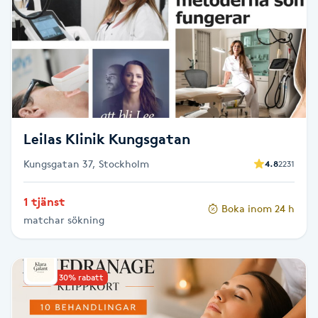
Brynformning
Brynfärgning
Brynplockning
Leilas Klinik Kungsgatan
Bröllopsuppsättning
Kungsgatan 37, Stockholm
4.8
2231
C
Celluliter
1 tjänst
Boka inom 24 h
matchar sökning
Coachning
Upp till 30% rabatt
Color correction