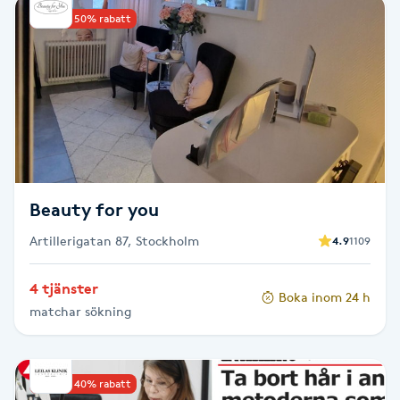
Upp till 50% rabatt
Babylights
Balayage
Bambumassage
Barber
Beauty for you
Barnklippning
Artillerigatan 87, Stockholm
4.9
1109
BIAB
4 tjänster
Boka inom 24 h
matchar sökning
Blowout
Bottenfärg
Upp till 40% rabatt