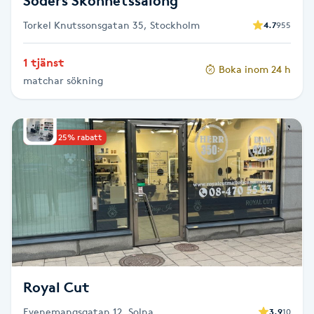
Söders Skönhetssalong
Föning
Torkel Knutssonsgatan 35, Stockholm
4.7
955
G
1 tjänst
Gel naglar
Boka inom 24 h
matchar sökning
Gelenaglar
Upp till 25% rabatt
Gellack
Gellack med förstärkning
Gravidmassage
Gravidyoga
Royal Cut
Gruppträning
Evenemangsgatan 12, Solna
3.9
10