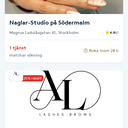
Fotsvamp
Fotvård
Naglar-Studio på Södermalm
Magnus Ladulåsgatan 61, Stockholm
4.8
61
Fransar
1 tjänst
Boka inom 24 h
Fransborttagning
matchar sökning
Fransfärgning
Upp till 25% rabatt
Fransförlängning
Fransförlängning Megavolym
Fransförlängning Volym