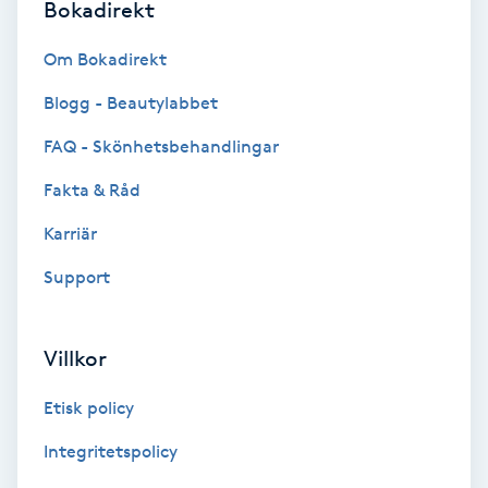
Bokadirekt
PRX-T33
Om Bokadirekt
Psoriasis
Blogg - Beautylabbet
FAQ - Skönhetsbehandlingar
PT
Fakta & Råd
R
Karriär
Radiofrekvens
Support
Rakning
Villkor
Reflexologi
Etisk policy
Regndroppsmassage
Integritetspolicy