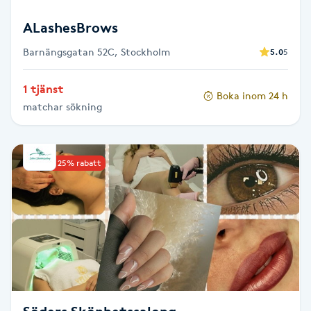
Fransk manikyr
ALashesBrows
Fransrengöring
Barnängsgatan 52C, Stockholm
5.0
5
1 tjänst
Frekvensterapi
Boka inom 24 h
matchar sökning
Friskvård
Upp till 25% rabatt
Friskvårdsmassage
Frisör
Funktionsanalys
Färgning