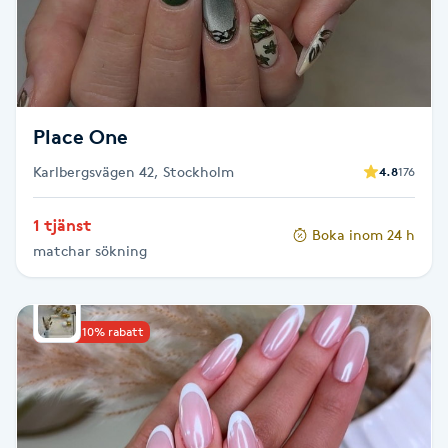
LED-ljusterapi
Liktornar
Place One
LPG
Karlbergsvägen 42, Stockholm
4.8
176
LPG-behandling
1 tjänst
Boka inom 24 h
matchar sökning
LPG-massage
Luggklippning
Upp till 10% rabatt
Lymfmassage
Läpptatuering