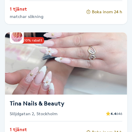
Olaplexbehandling
1 tjänst
Boka inom 24 h
matchar sökning
Ombre
Ombre brows
Upp till 10% rabatt
Ombre naglar
Optiker
Ortobionomi
Ortopedi
Tina Nails & Beauty
Slöjdgatan 2, Stockholm
4.4
646
Osteopati
P
1 tjänst