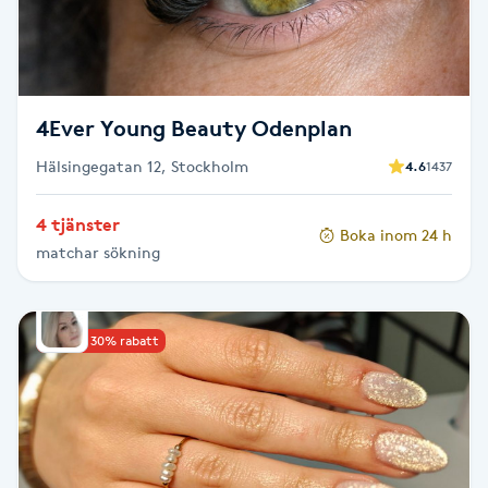
F
Face framing
4Ever Young Beauty Odenplan
Faceliftmassage
Hälsingegatan 12, Stockholm
4.6
1437
Fet hårbotten
4 tjänster
Boka inom 24 h
matchar sökning
Fettreducering
Fibromassage
Upp till 30% rabatt
Fillers
Fotmassage