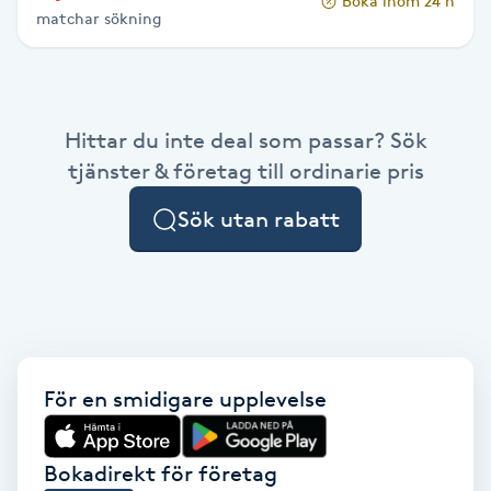
Boka inom 24 h
matchar sökning
Paraffinbehandling
Pedikyr
Hittar du inte deal som passar? Sök
Pensionärklippning
tjänster & företag till ordinarie pris
Sök utan rabatt
Permanent
Permanent hårborttagning
Permanent ögonbrynsmakeup
För en smidigare upplevelse
Personal shopper
Personlig tränare
Bokadirekt för företag