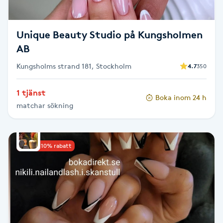
M
Unique Beauty Studio på Kungsholmen
Makeup
AB
Manikyr & Pedikyr
Kungsholms strand 181, Stockholm
4.7
350
1 tjänst
Massage
Boka inom 24 h
matchar sökning
Medial vägledning
Upp till 10% rabatt
Medicinsk massage
Meditation
Medium