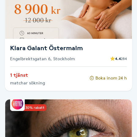
Cryoterapi
D
Damklippning
Dermapen
Klara Galant Östermalm
Engelbrektsgatan 6, Stockholm
4.4
284
Diamantslipning
E
1 tjänst
Boka inom 24 h
matchar sökning
Enzympeeling
Extensions
Upp till 30% rabatt
Extensions borttagning
Eyeliner-tatuering