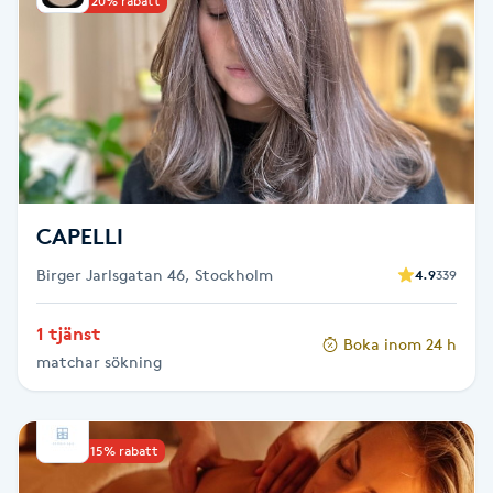
Upp till 20% rabatt
Kinesiologi
Kinesisk medicin
Kiropraktik
Klangmassage
CAPELLI
Birger Jarlsgatan 46, Stockholm
Klippning
4.9
339
1 tjänst
Klippning & Slingor
Boka inom 24 h
matchar sökning
Klippning ungdom
Upp till 15% rabatt
Koppningsmassage