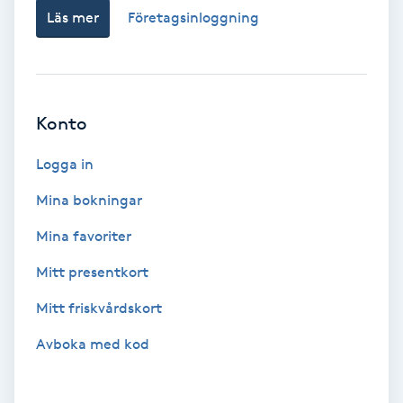
Läs mer
Företagsinloggning
Picolaser
Piercing
Konto
Pigmentbehandling
Logga in
Pigmentfläckar
Mina bokningar
Plastikkirurgi
Mina favoriter
Mitt presentkort
Powder brows
Mitt friskvårdskort
Power Yoga
Avboka med kod
PRP (Platelet Rich Plasma)