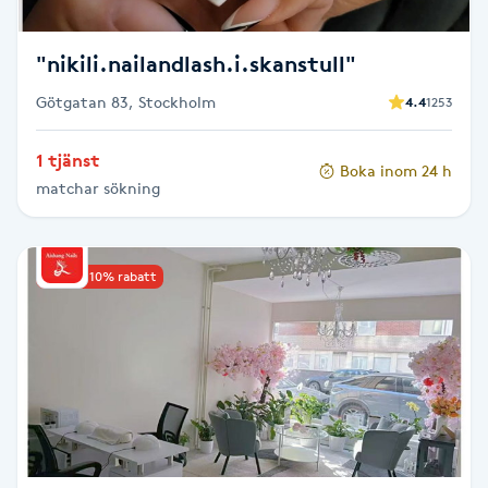
Megavolymfransar
"nikili.nailandlash.i.skanstull"
Melasma
Götgatan 83, Stockholm
4.4
1253
Mesoterapi
1 tjänst
Boka inom 24 h
matchar sökning
MicroPen
Microshading
Upp till 10% rabatt
Mixfransar
N
Nagelförlängning
Nagelförlängning akryl