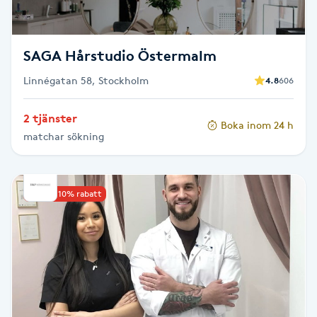
Fotsvamp
Fotvård
SAGA Hårstudio Östermalm
Linnégatan 58, Stockholm
4.8
606
Fransar
2 tjänster
Boka inom 24 h
Fransborttagning
matchar sökning
Fransfärgning
Upp till 10% rabatt
Fransförlängning
Fransförlängning Megavolym
Fransförlängning Volym