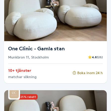
Brynformning
Brynfärgning
Brynplockning
One Clinic - Gamla stan
Bröllopsuppsättning
Munkbron 11, Stockholm
4.8
3282
C
Celluliter
10+ tjänster
Boka inom 24 h
matchar sökning
Coachning
Upp till 25% rabatt
Color correction