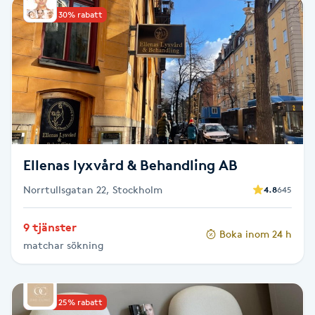
Upp till 30% rabatt
Babylights
Balayage
Bambumassage
Barber
Ellenas lyxvård & Behandling AB
Barnklippning
Norrtullsgatan 22, Stockholm
4.8
645
BIAB
9 tjänster
Boka inom 24 h
matchar sökning
Blowout
Bottenfärg
Upp till 25% rabatt