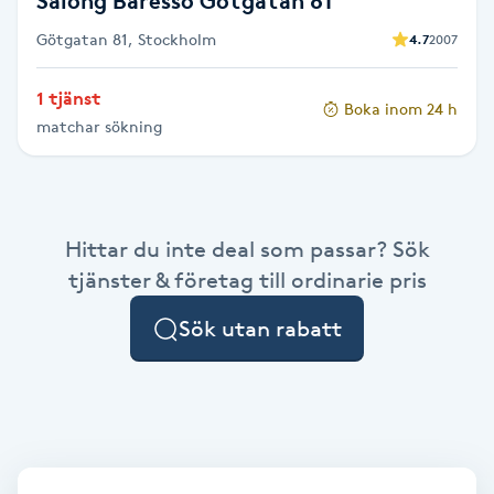
Salong Baresso Götgatan 81
Föning
Götgatan 81, Stockholm
4.7
2007
G
1 tjänst
Gel naglar
Boka inom 24 h
matchar sökning
Gelenaglar
Gellack
Hittar du inte deal som passar? Sök
tjänster & företag till ordinarie pris
Gellack med förstärkning
Sök utan rabatt
Gravidmassage
Gravidyoga
Gruppträning