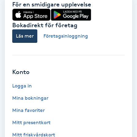
För en smidigare upplevelse
Gua Sha-massage
H
Bokadirekt för företag
Läs mer
Företagsinloggning
Hatha Yoga
Headspa
Konto
Healing
Logga in
Herrklippning
Mina bokningar
HIFU
Mina favoriter
Mitt presentkort
Hollywood Peel
Mitt friskvårdskort