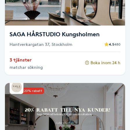
F
Face framing
SAGA HÅRSTUDIO Kungsholmen
Faceliftmassage
Hantverkargatan 37, Stockholm
4.5
480
Fet hårbotten
3 tjänster
Boka inom 24 h
matchar sökning
Fettreducering
Fibromassage
Upp till 20% rabatt
Fillers
Fotmassage