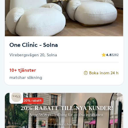
Cryoterapi
D
Damklippning
Dermapen
One Clinic - Solna
Virebergsvägen 20, Solna
4.8
3282
Diamantslipning
E
10+ tjänster
Boka inom 24 h
matchar sökning
Enzympeeling
Extensions
Upp till 20% rabatt
Extensions borttagning
Eyeliner-tatuering