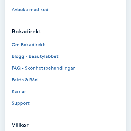
Hot Stone Massage
Avboka med kod
Hot yoga
Bokadirekt
Hudföryngring
Om Bokadirekt
Huduppstramning
Blogg - Beautylabbet
FAQ - Skönhetsbehandlingar
Hudvård
Fakta & Råd
Hyaluronsyra
Karriär
Hyperhidros
Support
Hypnos
Villkor