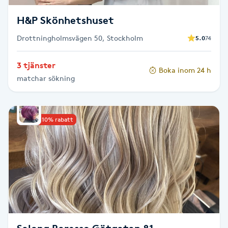
Fransk manikyr
H&P Skönhetshuset
Fransrengöring
Drottningholmsvägen 50, Stockholm
5.0
74
3 tjänster
Frekvensterapi
Boka inom 24 h
matchar sökning
Friskvård
Upp till 10% rabatt
Friskvårdsmassage
Frisör
Funktionsanalys
Färgning