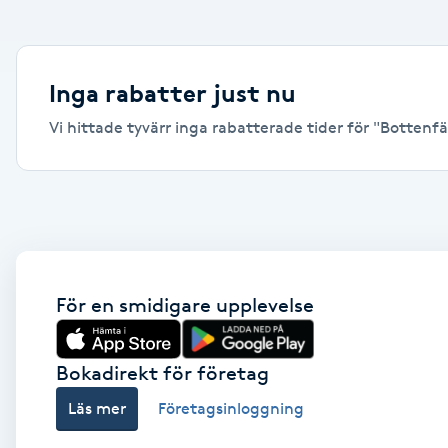
Alternativmedicin
Andningsmassage
Inga rabatter just nu
Vi hittade tyvärr inga rabatterade tider för "Bottenfär
Ansiktslyft utan kirurgi
Aromamassage
Ashtanga Yoga
Ayurveda
För en smidigare upplevelse
Ayurvedisk Massage
Bokadirekt för företag
Läs mer
Företagsinloggning
Ansiktsbehandling djuprengörande
B