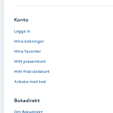
Babylights
Konto
Balayage
Logga in
Bambumassage
Mina bokningar
Mina favoriter
Barber
Mitt presentkort
Barnklippning
Mitt friskvårdskort
BIAB
Avboka med kod
Blowout
Bokadirekt
Bottenfärg
Om Bokadirekt