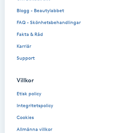
Blogg - Beautylabbet
Brynformning
FAQ - Skönhetsbehandlingar
Brynfärgning
Fakta & Råd
Brynplockning
Karriär
Support
Bröllopsuppsättning
C
Villkor
Celluliter
Etisk policy
Coachning
Integritetspolicy
Cookies
Color correction
Allmänna villkor