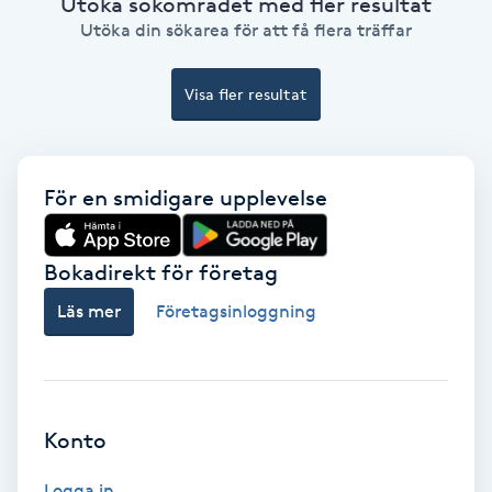
Utöka sökområdet med fler resultat
Ansiktsbehandling djuprengörande
Utöka din sökarea för att få flera träffar
B
Visa fler resultat
Babylights
Balayage
För en smidigare upplevelse
Bambumassage
Bokadirekt för företag
Barber
Läs mer
Företagsinloggning
Barnklippning
BIAB
Konto
Blowout
Logga in