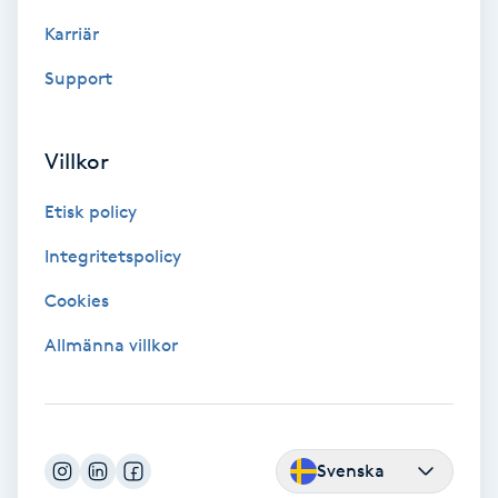
Color correction
Karriär
Cryoterapi
Support
D
Villkor
Damklippning
Etisk policy
Dermapen
Integritetspolicy
Diamantslipning
Cookies
E
Allmänna villkor
Enzympeeling
Extensions
Svenska