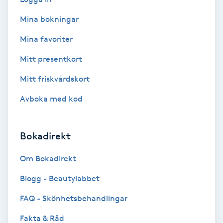
Mina bokningar
Bottenfärg
Mina favoriter
Brynformning
Mitt presentkort
Brynfärgning
Mitt friskvårdskort
Avboka med kod
Brynplockning
Bröllopsuppsättning
Bokadirekt
C
Om Bokadirekt
Celluliter
Blogg - Beautylabbet
FAQ - Skönhetsbehandlingar
Coachning
Fakta & Råd