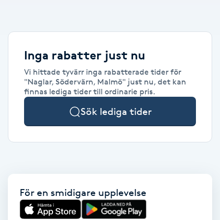
Alternativmedicin
POPULÄRA SÖKNINGAR
POPULÄRA SÖKNINGAR
POPULÄRA SÖKNINGAR
POPULÄRA SÖKNINGAR
POPULÄRA SÖKNINGAR
POPULÄRA SÖKNINGAR
POPULÄRA SÖKNINGAR
Gravidmassage
Personlig träning (PT)
Naglar
Lashlift
Frisör nära mig
Massage nära mig
Naglar nära mig
Lashlift nära mig
Piercing nära mig
Fotvård nära mig
Ansiktsbehandling nära mig
Frisör Västerås
Massage Västerås
Naglar Västerås
Browlift Stockholm
Microneedling Göteborg
Tatuering Göteborg
Yoga Göteborg
Yoga
Andningsmassage
Pedikyr
Browlift
Frisör Stockholm
Massage Stockholm
Naglar Stockholm
Lashlift Stockholm
Piercing Stockholm
Fotvård Stockholm
Ansiktsbehandling Stockholm
Frisör Örebro
Massage Örebro
Naglar Örebro
Browlift Göteborg
Microneedling Malmö
Tatuering Malmö
Hot yoga Stockholm
Hot yoga
Inga rabatter just nu
Microblading
Ansiktslyft utan kirurgi
Frisör Göteborg
Massage Göteborg
Naglar Göteborg
Lashlift Göteborg
Piercing Göteborg
Fotvård Göteborg
Ansiktsbehandling Göteborg
Frisör Linköping
Massage Linköping
Naglar Helsingborg
Browlift Malmö
LPG Stockholm
Tandblekning Stockholm
Hot yoga Malmö
Vi hittade tyvärr inga rabatterade tider för
Akupunktur
Spa
"Naglar, Södervärn, Malmö" just nu, det kan
Frisör Malmö
Massage Malmö
Naglar Malmö
Lashlift Malmö
Ansiktsbehandling Malmö
Piercing Malmö
Fotvård Malmö
Frisör Jönköping
Massage Helsingborg
Microblading Stockholm
LPG Göteborg
Spraytan Stockholm
Spa Stockholm
Aromamassage
finnas lediga tider till ordinarie pris.
Samtalsterapi
Piercing
Frisör Uppsala
Massage Uppsala
Naglar Uppsala
Browlift nära mig
Microneedling Stockholm
Tatuering Stockholm
Yoga Stockholm
Microblading Göteborg
LPG Malmö
Spraytan Örebro
Spa Göteborg
Sök lediga tider
Spraytan
Ashtanga Yoga
Ayurveda
Ayurvedisk Massage
För en smidigare upplevelse
Ansiktsbehandling djuprengörande
B