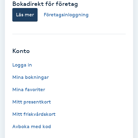
Bokadirekt för företag
Babylights
Läs mer
Företagsinloggning
Balayage
Bambumassage
Konto
Barber
Logga in
Mina bokningar
Barnklippning
Mina favoriter
BIAB
Mitt presentkort
Mitt friskvårdskort
Blowout
Avboka med kod
Bottenfärg