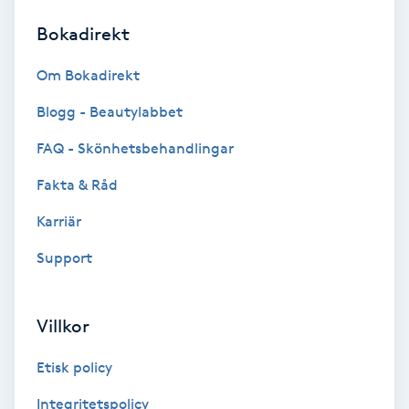
Bokadirekt
Brynformning
Om Bokadirekt
Brynfärgning
Blogg - Beautylabbet
Brynplockning
FAQ - Skönhetsbehandlingar
Fakta & Råd
Bröllopsuppsättning
C
Karriär
Support
Celluliter
Coachning
Villkor
Color correction
Etisk policy
Integritetspolicy