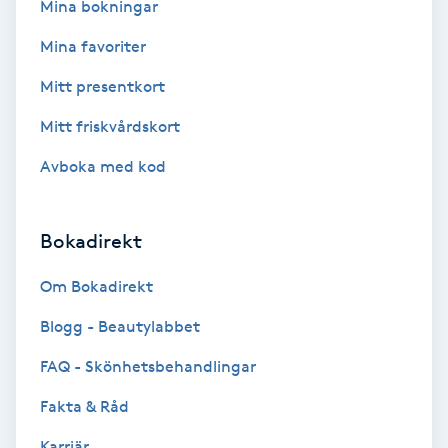
Mina bokningar
Bottenfärg
Mina favoriter
Mitt presentkort
Brynformning
Mitt friskvårdskort
Brynfärgning
Avboka med kod
Brynplockning
Bokadirekt
Bröllopsuppsättning
Om Bokadirekt
C
Blogg - Beautylabbet
Celluliter
FAQ - Skönhetsbehandlingar
Coachning
Fakta & Råd
Karriär