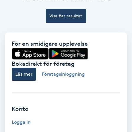
Ansiktsbehandling djuprengörande
B
Visa fler resultat
Babylights
För en smidigare upplevelse
Balayage
Bambumassage
Bokadirekt för företag
Läs mer
Företagsinloggning
Barber
Barnklippning
Konto
BIAB
Logga in
Blowout