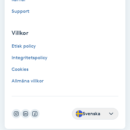
Color correction
Support
Cryoterapi
D
Villkor
Damklippning
Etisk policy
Integritetspolicy
Dermapen
Cookies
Diamantslipning
Allmäna villkor
E
Enzympeeling
Svenska
Extensions