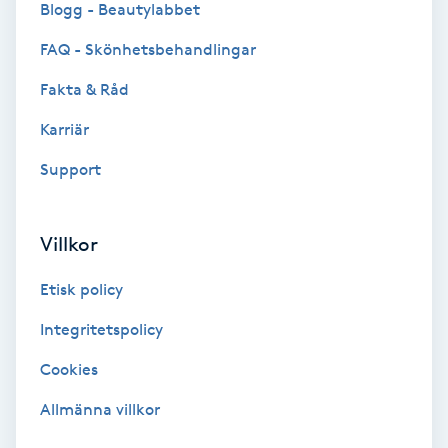
Blogg - Beautylabbet
Bottenfärg
FAQ - Skönhetsbehandlingar
Fakta & Råd
Brynformning
Karriär
Brynfärgning
Support
Brynplockning
Villkor
Bröllopsuppsättning
Etisk policy
C
Integritetspolicy
Celluliter
Cookies
Coachning
Allmänna villkor