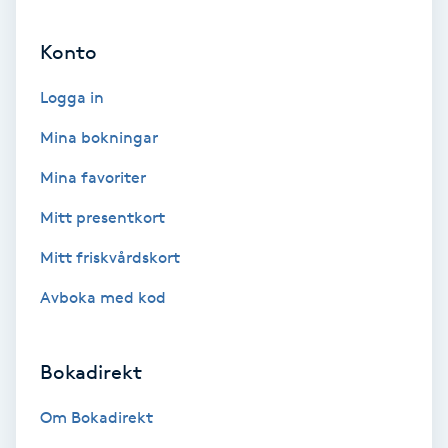
Ansiktsbehandling djuprengörande
Konto
B
Logga in
Babylights
Mina bokningar
Balayage
Mina favoriter
Bambumassage
Mitt presentkort
Mitt friskvårdskort
Barber
Avboka med kod
Barnklippning
Bokadirekt
BIAB
Om Bokadirekt
Blowout