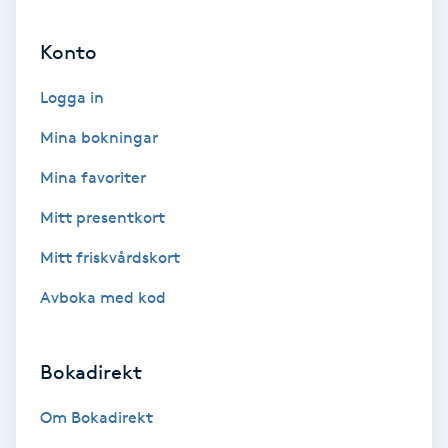
Ansiktsbehandling djuprengörande
Konto
B
Logga in
Babylights
Mina bokningar
Balayage
Mina favoriter
Bambumassage
Mitt presentkort
Mitt friskvårdskort
Barber
Avboka med kod
Barnklippning
Bokadirekt
BIAB
Om Bokadirekt
Blowout