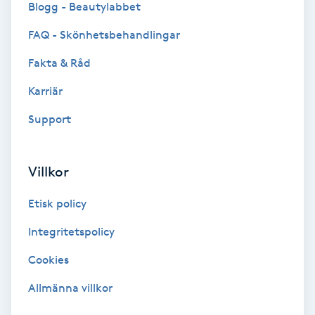
Blogg - Beautylabbet
Bottenfärg
FAQ - Skönhetsbehandlingar
Fakta & Råd
Brynformning
Karriär
Brynfärgning
Support
Brynplockning
Villkor
Bröllopsuppsättning
Etisk policy
C
Integritetspolicy
Celluliter
Cookies
Coachning
Allmänna villkor