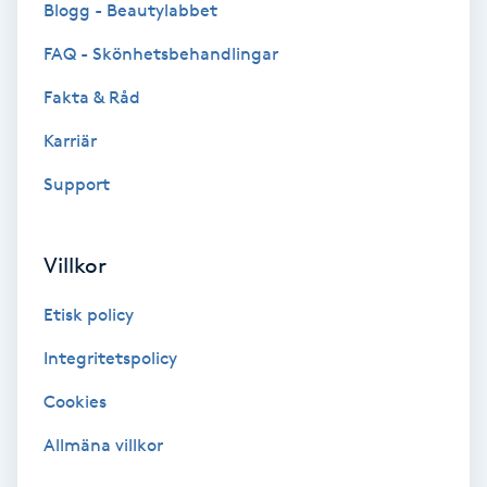
Blogg - Beautylabbet
Bottenfärg
FAQ - Skönhetsbehandlingar
Fakta & Råd
Brynformning
Karriär
Brynfärgning
Support
Brynplockning
Villkor
Bröllopsuppsättning
Etisk policy
C
Integritetspolicy
Celluliter
Cookies
Coachning
Allmäna villkor