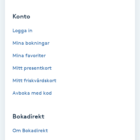
Ansiktsbehandling djuprengörande
Konto
B
Logga in
Babylights
Mina bokningar
Balayage
Mina favoriter
Bambumassage
Mitt presentkort
Mitt friskvårdskort
Barber
Avboka med kod
Barnklippning
Bokadirekt
BIAB
Om Bokadirekt
Blowout