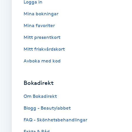
Logga in
Babylights
Mina bokningar
Mina favoriter
Balayage
Mitt presentkort
Bambumassage
Mitt friskvårdskort
Avboka med kod
Barber
Barnklippning
Bokadirekt
BIAB
Om Bokadirekt
Blogg - Beautylabbet
Blowout
FAQ - Skönhetsbehandlingar
Bottenfärg
Fakta & Råd