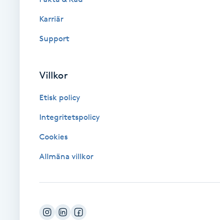
Karriär
Brynformning
Support
Brynfärgning
Villkor
Brynplockning
Etisk policy
Bröllopsuppsättning
Integritetspolicy
C
Cookies
Celluliter
Allmäna villkor
Coachning
Color correction