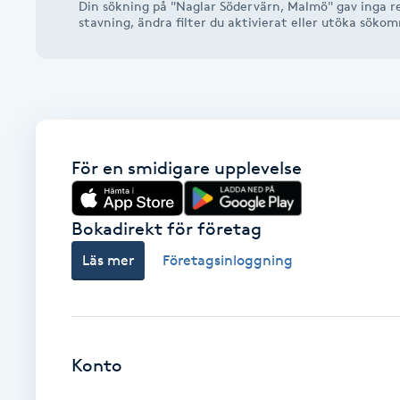
Din sökning på "Naglar Södervärn, Malmö" gav inga re
Alternativmedicin
stavning, ändra filter du aktivierat eller utöka söko
Andningsmassage
Ansiktslyft utan kirurgi
För en smidigare upplevelse
Aromamassage
Ashtanga Yoga
Bokadirekt för företag
Läs mer
Företagsinloggning
Ayurveda
Ayurvedisk Massage
Konto
Ansiktsbehandling djuprengörande
B