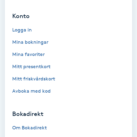
Ansiktsbehandling djuprengörande
Konto
B
Logga in
Babylights
Mina bokningar
Balayage
Mina favoriter
Bambumassage
Mitt presentkort
Mitt friskvårdskort
Barber
Avboka med kod
Barnklippning
Bokadirekt
BIAB
Om Bokadirekt
Blowout