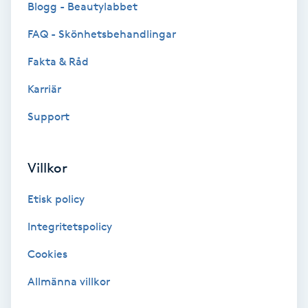
Blogg - Beautylabbet
Bottenfärg
FAQ - Skönhetsbehandlingar
Fakta & Råd
Brynformning
Karriär
Brynfärgning
Support
Brynplockning
Villkor
Bröllopsuppsättning
Etisk policy
C
Integritetspolicy
Celluliter
Cookies
Coachning
Allmänna villkor