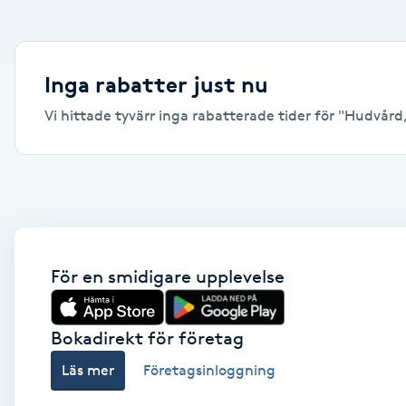
Alternativmedicin
Andningsmassage
Inga rabatter just nu
Vi hittade tyvärr inga rabatterade tider för "Hudvård, 
Ansiktslyft utan kirurgi
Aromamassage
Ashtanga Yoga
Ayurveda
För en smidigare upplevelse
Ayurvedisk Massage
Bokadirekt för företag
Läs mer
Företagsinloggning
Ansiktsbehandling djuprengörande
B