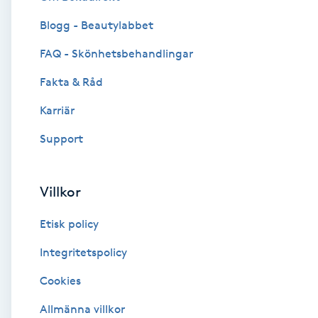
Blogg - Beautylabbet
Brynformning
FAQ - Skönhetsbehandlingar
Brynfärgning
Fakta & Råd
Brynplockning
Karriär
Support
Bröllopsuppsättning
C
Villkor
Celluliter
Etisk policy
Coachning
Integritetspolicy
Cookies
Color correction
Allmänna villkor