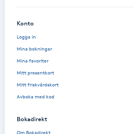
Babylights
Konto
Balayage
Logga in
Bambumassage
Mina bokningar
Mina favoriter
Barber
Mitt presentkort
Barnklippning
Mitt friskvårdskort
BIAB
Avboka med kod
Blowout
Bokadirekt
Bottenfärg
Om Bokadirekt