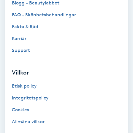
Blogg - Beautylabbet
Bottenfärg
FAQ - Skönhetsbehandlingar
Fakta & Råd
Brynformning
Karriär
Brynfärgning
Support
Brynplockning
Villkor
Bröllopsuppsättning
Etisk policy
C
Integritetspolicy
Celluliter
Cookies
Coachning
Allmäna villkor