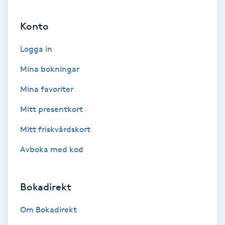
Ansiktsbehandling djuprengörande
Konto
B
Logga in
Babylights
Mina bokningar
Balayage
Mina favoriter
Bambumassage
Mitt presentkort
Mitt friskvårdskort
Barber
Avboka med kod
Barnklippning
Bokadirekt
BIAB
Om Bokadirekt
Blowout