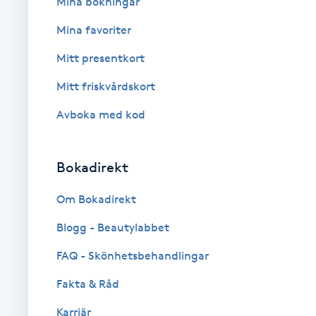
Mina bokningar
Mina favoriter
Babylights
Mitt presentkort
Balayage
Mitt friskvårdskort
Bambumassage
Avboka med kod
Barber
Bokadirekt
Barnklippning
Om Bokadirekt
Blogg - Beautylabbet
BIAB
FAQ - Skönhetsbehandlingar
Blowout
Fakta & Råd
Bottenfärg
Karriär