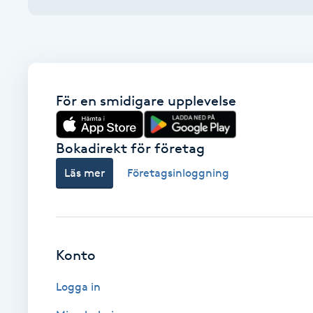
Alternativmedicin
Andningsmassage
Ansiktslyft utan kirurgi
För en smidigare upplevelse
Aromamassage
Bokadirekt för företag
Ashtanga Yoga
Läs mer
Företagsinloggning
Ayurveda
Ayurvedisk Massage
Konto
Logga in
Ansiktsbehandling djuprengörande
B