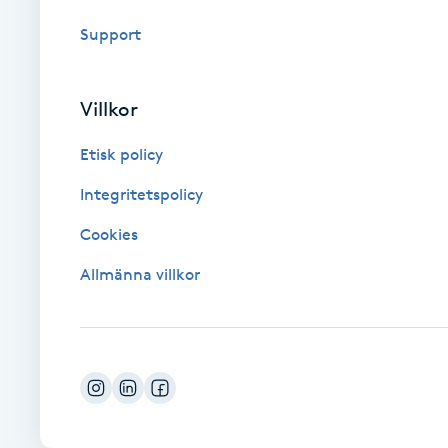
Support
Brynformning
Brynfärgning
Villkor
Etisk policy
Brynplockning
Integritetspolicy
Bröllopsuppsättning
Cookies
C
Allmänna villkor
Celluliter
Coachning
Color correction