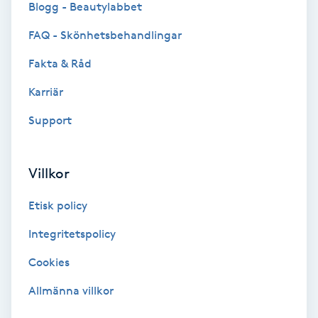
Blogg - Beautylabbet
Bottenfärg
FAQ - Skönhetsbehandlingar
Fakta & Råd
Brynformning
Karriär
Brynfärgning
Support
Brynplockning
Villkor
Bröllopsuppsättning
Etisk policy
C
Integritetspolicy
Celluliter
Cookies
Coachning
Allmänna villkor