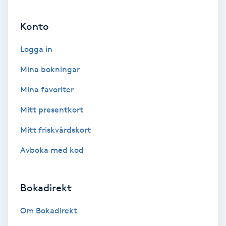
Ansiktsbehandling djuprengörande
Konto
B
Logga in
Babylights
Mina bokningar
Balayage
Mina favoriter
Bambumassage
Mitt presentkort
Mitt friskvårdskort
Barber
Avboka med kod
Barnklippning
Bokadirekt
BIAB
Om Bokadirekt
Blowout