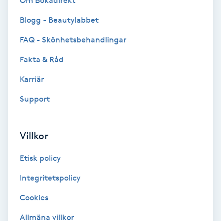
Om Bokadirekt
Brynformning
Blogg - Beautylabbet
FAQ - Skönhetsbehandlingar
Brynfärgning
Fakta & Råd
Brynplockning
Karriär
Support
Bröllopsuppsättning
C
Villkor
Celluliter
Etisk policy
Coachning
Integritetspolicy
Color correction
Cookies
Allmäna villkor