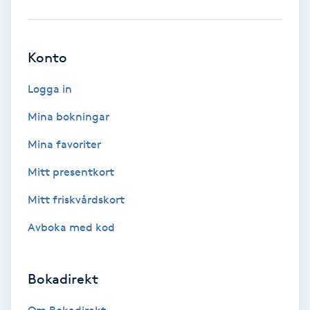
Babylights
Konto
Balayage
Logga in
Bambumassage
Mina bokningar
Barber
Mina favoriter
Mitt presentkort
Barnklippning
Mitt friskvårdskort
BIAB
Avboka med kod
Blowout
Bokadirekt
Bottenfärg