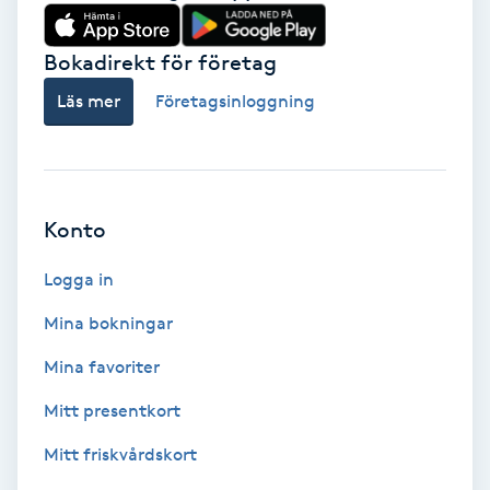
Babylights
Bokadirekt för företag
Balayage
Läs mer
Företagsinloggning
Bambumassage
Barber
Konto
Logga in
Barnklippning
Mina bokningar
BIAB
Mina favoriter
Blowout
Mitt presentkort
Mitt friskvårdskort
Bottenfärg