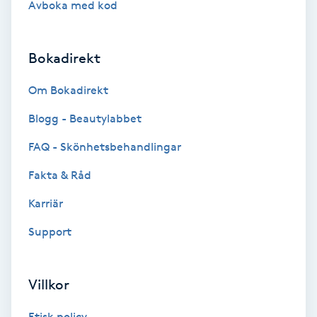
Avboka med kod
Brynformning
Bokadirekt
Brynfärgning
Om Bokadirekt
Brynplockning
Blogg - Beautylabbet
Bröllopsuppsättning
FAQ - Skönhetsbehandlingar
C
Fakta & Råd
Celluliter
Karriär
Support
Coachning
Color correction
Villkor
Etisk policy