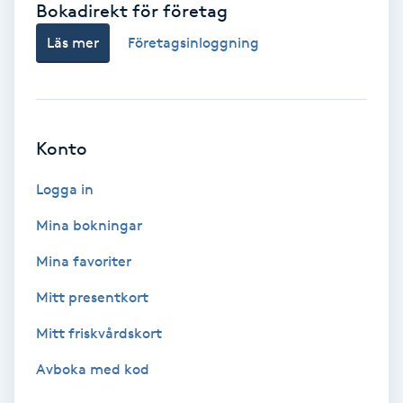
Bokadirekt för företag
Babylights
Läs mer
Företagsinloggning
Balayage
Bambumassage
Konto
Barber
Logga in
Mina bokningar
Barnklippning
Mina favoriter
BIAB
Mitt presentkort
Mitt friskvårdskort
Blowout
Avboka med kod
Bottenfärg