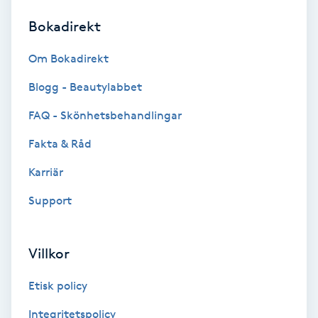
Bokadirekt
Brynformning
Om Bokadirekt
Brynfärgning
Blogg - Beautylabbet
Brynplockning
FAQ - Skönhetsbehandlingar
Fakta & Råd
Bröllopsuppsättning
C
Karriär
Support
Celluliter
Coachning
Villkor
Color correction
Etisk policy
Integritetspolicy