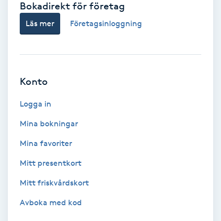
Bokadirekt för företag
Babylights
Läs mer
Företagsinloggning
Balayage
Bambumassage
Konto
Barber
Logga in
Mina bokningar
Barnklippning
Mina favoriter
BIAB
Mitt presentkort
Mitt friskvårdskort
Blowout
Avboka med kod
Bottenfärg