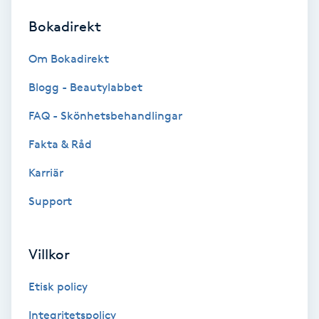
Bokadirekt
Brynformning
Om Bokadirekt
Brynfärgning
Blogg - Beautylabbet
Brynplockning
FAQ - Skönhetsbehandlingar
Fakta & Råd
Bröllopsuppsättning
C
Karriär
Support
Celluliter
Coachning
Villkor
Color correction
Etisk policy
Integritetspolicy