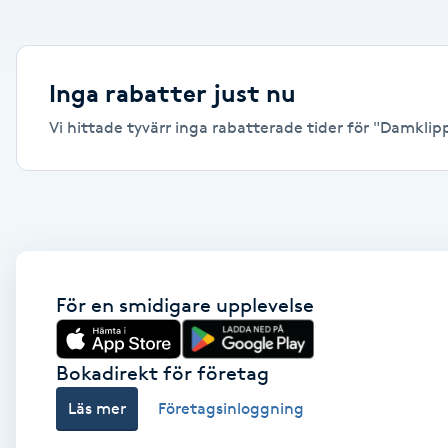
Alternativmedicin
Andningsmassage
Inga rabatter just nu
Vi hittade tyvärr inga rabatterade tider för "Damklipp
Ansiktslyft utan kirurgi
Aromamassage
Ashtanga Yoga
Ayurveda
För en smidigare upplevelse
Ayurvedisk Massage
Bokadirekt för företag
Läs mer
Företagsinloggning
Ansiktsbehandling djuprengörande
B