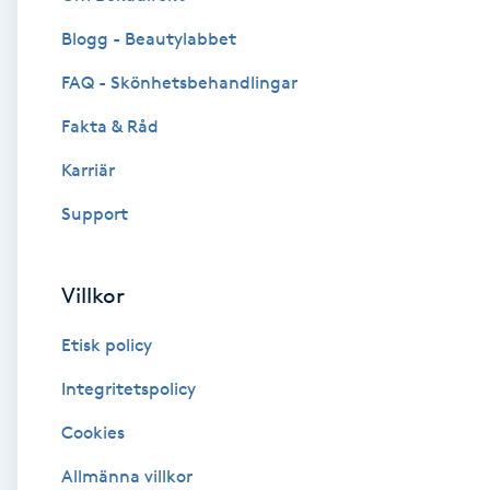
Blogg - Beautylabbet
Brynformning
FAQ - Skönhetsbehandlingar
Brynfärgning
Fakta & Råd
Brynplockning
Karriär
Support
Bröllopsuppsättning
C
Villkor
Celluliter
Etisk policy
Coachning
Integritetspolicy
Cookies
Color correction
Allmänna villkor