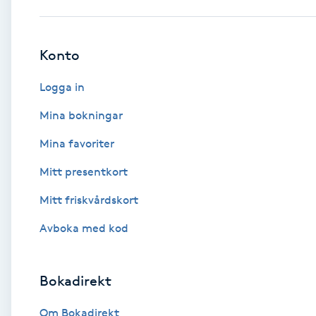
Babylights
Konto
Balayage
Logga in
Bambumassage
Mina bokningar
Mina favoriter
Barber
Mitt presentkort
Barnklippning
Mitt friskvårdskort
BIAB
Avboka med kod
Blowout
Bokadirekt
Bottenfärg
Om Bokadirekt