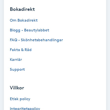
Bokadirekt
Brynformning
Om Bokadirekt
Brynfärgning
Blogg - Beautylabbet
Brynplockning
FAQ - Skönhetsbehandlingar
Fakta & Råd
Bröllopsuppsättning
C
Karriär
Support
Celluliter
Coachning
Villkor
Color correction
Etisk policy
Integritetspolicy