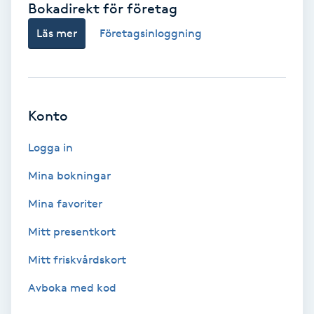
Bokadirekt för företag
Babylights
Läs mer
Företagsinloggning
Balayage
Bambumassage
Konto
Barber
Logga in
Mina bokningar
Barnklippning
Mina favoriter
BIAB
Mitt presentkort
Mitt friskvårdskort
Blowout
Avboka med kod
Bottenfärg