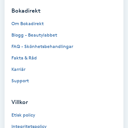
Bokadirekt
Brynformning
Om Bokadirekt
Brynfärgning
Blogg - Beautylabbet
Brynplockning
FAQ - Skönhetsbehandlingar
Fakta & Råd
Bröllopsuppsättning
C
Karriär
Support
Celluliter
Coachning
Villkor
Color correction
Etisk policy
Integritetspolicy