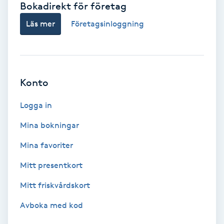
Bokadirekt för företag
Babylights
Läs mer
Företagsinloggning
Balayage
Bambumassage
Konto
Barber
Logga in
Mina bokningar
Barnklippning
Mina favoriter
BIAB
Mitt presentkort
Mitt friskvårdskort
Blowout
Avboka med kod
Bottenfärg