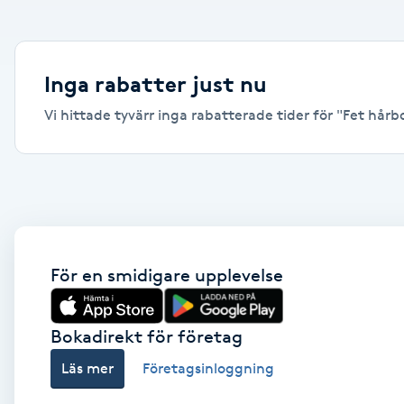
Alternativmedicin
Andningsmassage
Inga rabatter just nu
Vi hittade tyvärr inga rabatterade tider för "Fet hårbo
Ansiktslyft utan kirurgi
Aromamassage
Ashtanga Yoga
Ayurveda
För en smidigare upplevelse
Ayurvedisk Massage
Bokadirekt för företag
Läs mer
Företagsinloggning
Ansiktsbehandling djuprengörande
B