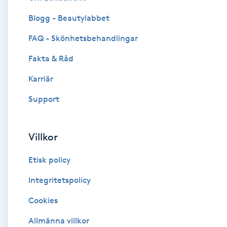
Blogg - Beautylabbet
Brynformning
FAQ - Skönhetsbehandlingar
Brynfärgning
Fakta & Råd
Brynplockning
Karriär
Support
Bröllopsuppsättning
C
Villkor
Celluliter
Etisk policy
Coachning
Integritetspolicy
Cookies
Color correction
Allmänna villkor