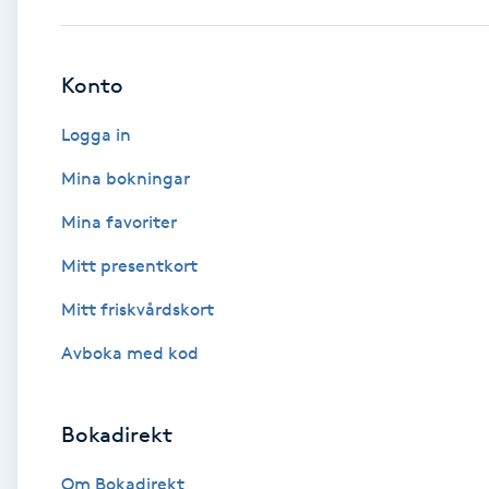
Babylights
Konto
Balayage
Logga in
Bambumassage
Mina bokningar
Mina favoriter
Barber
Mitt presentkort
Barnklippning
Mitt friskvårdskort
BIAB
Avboka med kod
Blowout
Bokadirekt
Bottenfärg
Om Bokadirekt