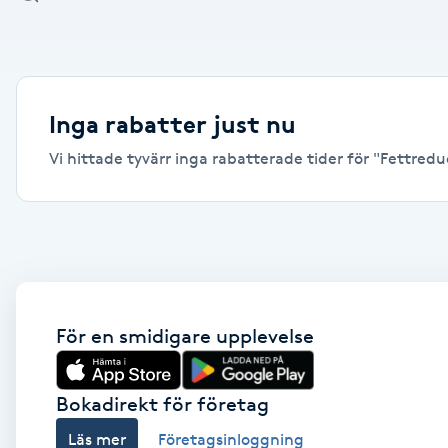
Alternativmedicin
Andningsmassage
Inga rabatter just nu
Ansiktslyft utan kirurgi
Vi hittade tyvärr inga rabatterade tider för "Fettreduc
Aromamassage
Ashtanga Yoga
Ayurveda
För en smidigare upplevelse
Ayurvedisk Massage
Bokadirekt för företag
Ansiktsbehandling djuprengörande
Läs mer
Företagsinloggning
B