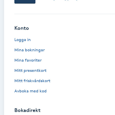
Babylights
Balayage
Konto
Logga in
Bambumassage
Mina bokningar
Barber
Mina favoriter
Barnklippning
Mitt presentkort
Mitt friskvårdskort
BIAB
Avboka med kod
Blowout
Bokadirekt
Bottenfärg