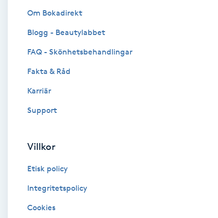
Om Bokadirekt
Brynformning
Blogg - Beautylabbet
Brynfärgning
FAQ - Skönhetsbehandlingar
Fakta & Råd
Brynplockning
Karriär
Bröllopsuppsättning
Support
C
Celluliter
Villkor
Etisk policy
Coachning
Integritetspolicy
Color correction
Cookies