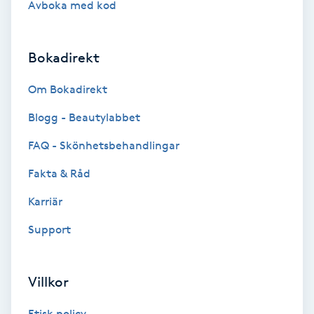
Avboka med kod
Brynformning
Bokadirekt
Brynfärgning
Om Bokadirekt
Brynplockning
Blogg - Beautylabbet
Bröllopsuppsättning
FAQ - Skönhetsbehandlingar
C
Fakta & Råd
Celluliter
Karriär
Support
Coachning
Color correction
Villkor
Etisk policy