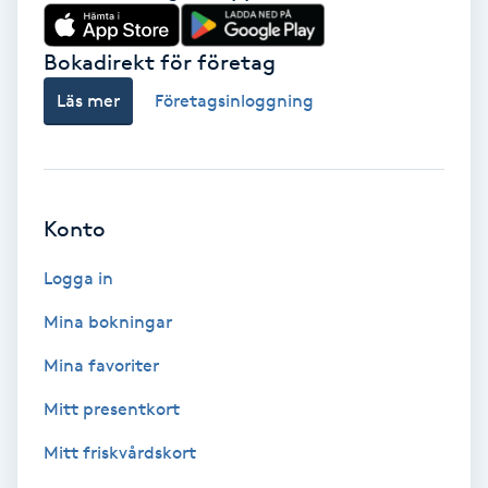
Babylights
Bokadirekt för företag
Balayage
Läs mer
Företagsinloggning
Bambumassage
Barber
Konto
Logga in
Barnklippning
Mina bokningar
BIAB
Mina favoriter
Blowout
Mitt presentkort
Mitt friskvårdskort
Bottenfärg