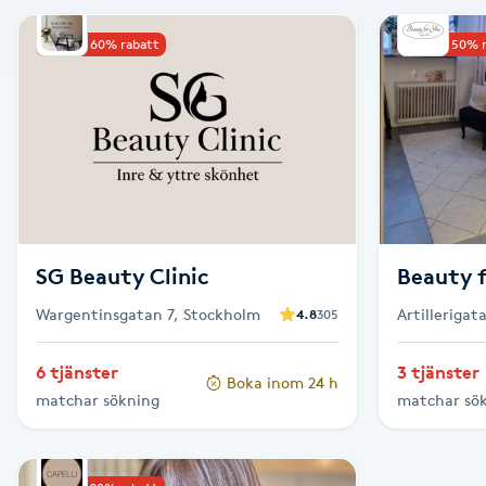
Alternativmedicin
Upp till 60% rabatt
Upp till 50% 
Andningsmassage
Ansiktslyft utan kirurgi
Aromamassage
Ashtanga Yoga
SG Beauty Clinic
Beauty 
Wargentinsgatan 7, Stockholm
Artillerigat
4.8
305
Ayurveda
6 tjänster
3 tjänster
Boka inom 24 h
Ayurvedisk Massage
matchar sökning
matchar sö
Ansiktsbehandling djuprengörande
B