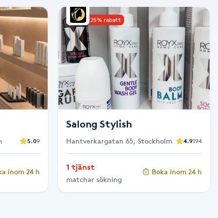
Upp till 25% rabatt
Salong Stylish
m
Hantverkargatan 65, Stockholm
5.0
9
4.9
194
1 tjänst
ka inom 24 h
Boka inom 24 h
matchar sökning