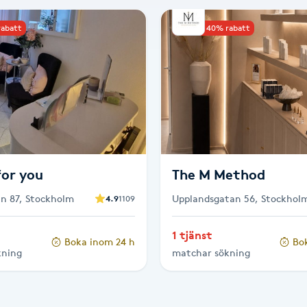
rabatt
Upp till 40% rabatt
for you
The M Method
an 87, Stockholm
Upplandsgatan 56, Stockhol
4.9
1109
1 tjänst
Boka inom 24 h
Bo
kning
matchar sökning