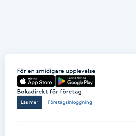
Brynformning
Brynfärgning
Brynplockning
Bröllopsuppsättning
För en smidigare upplevelse
C
Celluliter
Bokadirekt för företag
Läs mer
Företagsinloggning
Coachning
Color correction