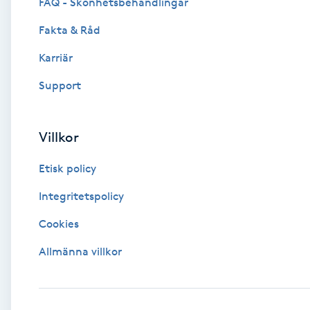
Eyeliner-tatuering
FAQ - Skönhetsbehandlingar
F
Fakta & Råd
Face framing
Karriär
Support
Faceliftmassage
Fet hårbotten
Villkor
Etisk policy
Fettreducering
Integritetspolicy
Fibromassage
Cookies
Fillers
Allmänna villkor
Fotmassage