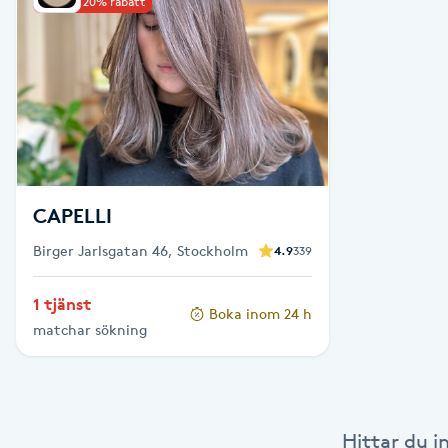
Upp till 20% rabatt
Babylights
Balayage
Bambumassage
Barber
CAPELLI
Birger Jarlsgatan 46, Stockholm
4.9
339
Barnklippning
1 tjänst
Boka inom 24 h
BIAB
matchar sökning
Blowout
Bottenfärg
Hittar du i