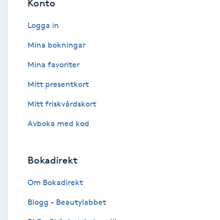
Konto
Cryoterapi
D
Logga in
Damklippning
Mina bokningar
Mina favoriter
Dermapen
Mitt presentkort
Diamantslipning
Mitt friskvårdskort
E
Avboka med kod
Enzympeeling
Bokadirekt
Extensions
Om Bokadirekt
Extensions borttagning
Blogg - Beautylabbet